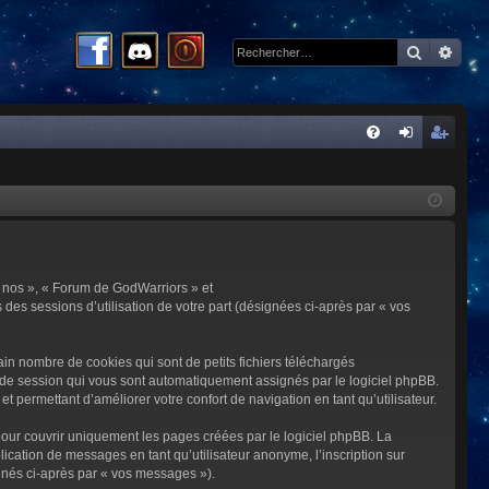
Recherc
Rech
R
FA
on
ns
Q
ne
cri
xi
pti
on
on
 « nos », « Forum de GodWarriors » et
 des sessions d’utilisation de votre part (désignées ci-après par « vos
in nombre de cookies qui sont de petits fichiers téléchargés
me de session qui vous sont automatiquement assignés par le logiciel phpBB.
t permettant d’améliorer votre confort de navigation en tant qu’utilisateur.
our couvrir uniquement les pages créées par le logiciel phpBB. La
cation de messages en tant qu’utilisateur anonyme, l’inscription sur
gnés ci-après par « vos messages »).