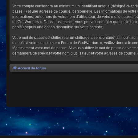
Votre compte contiendra au minimum un identifiant unique (désigné ci-après
passe ») et une adresse de courriel personnelle. Les informations de votre
informations, en-dehors de votre nom d’utilisateur, de votre mot de passe et
de GodWarriors ». Dans tous les cas, vous pouvez contrôler quelles informa
phpBB depuis une option disponible sur votre compte.
Votre mot de passe est chiffré (par un chiffrage à sens unique) afin qu’il s
d’accès à votre compte sur « Forum de GodWarriors », veillez donc à le c
légitimement votre mot de passe. Si vous oubliez le mot de passe de votre c
demandera de spécifier votre nom d’utilisateur et votre adresse de courrie
Accueil du forum