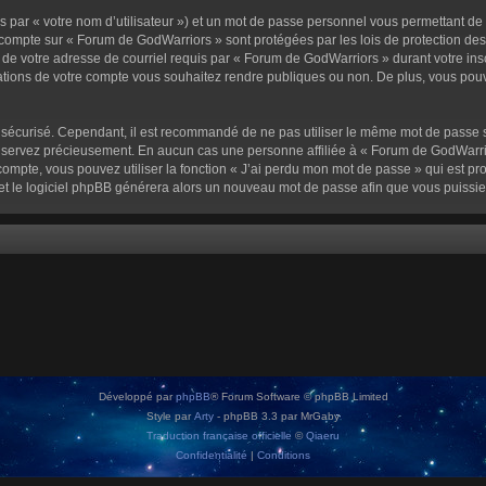
 par « votre nom d’utilisateur ») et un mot de passe personnel vous permettant de
 compte sur « Forum de GodWarriors » sont protégées par les lois de protection de
 de votre adresse de courriel requis par « Forum de GodWarriors » durant votre inscr
tions de votre compte vous souhaitez rendre publiques ou non. De plus, vous pouve
oit sécurisé. Cependant, il est recommandé de ne pas utiliser le même mot de passe s
onservez précieusement. En aucun cas une personne affiliée à « Forum de GodWarrio
ompte, vous pouvez utiliser la fonction « J’ai perdu mon mot de passe » qui est pro
l et le logiciel phpBB générera alors un nouveau mot de passe afin que vous puissie
Développé par
phpBB
® Forum Software © phpBB Limited
Style par
Arty
- phpBB 3.3 par MrGaby
Traduction française officielle
©
Qiaeru
Confidentialité
|
Conditions