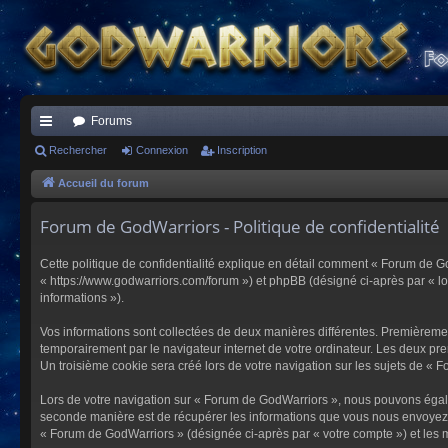
Forums
ac
Rechercher
Connexion
Inscription
co
Accueil du forum
ur
Forum de GodWarriors - Politique de confidentialité
ci
Cette politique de confidentialité explique en détail comment « Forum de Go
s
« https://www.godwarriors.com/forum ») et phpBB (désigné ci-après par « logi
informations »).
Vos informations sont collectées de deux manières différentes. Premièremen
temporairement par le navigateur internet de votre ordinateur. Les deux pre
Un troisième cookie sera créé lors de votre navigation sur les sujets de « F
Lors de votre navigation sur « Forum de GodWarriors », nous pouvons égal
seconde manière est de récupérer les informations que vous nous envoyez et
« Forum de GodWarriors » (désignée ci-après par « votre compte ») et les m