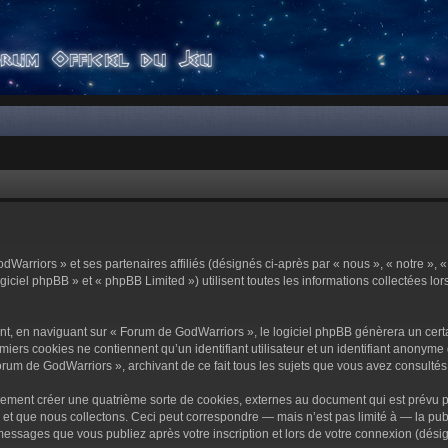
dWarriors » et ses partenaires affiliés (désignés ci-après par « nous », « notre »,
ciel phpBB » et « phpBB Limited ») utilisent toutes les informations collectées lors
t, en naviguant sur « Forum de GodWarriors », le logiciel phpBB génèrera un certa
miers cookies ne contiennent qu’un identifiant utilisateur et un identifiant anony
orum de GodWarriors », archivant de ce fait tous les sujets que vous avez consultés e
ement créer une quatrième sorte de cookies, externes au document qui est prévu p
 que nous collectons. Ceci peut correspondre — mais n’est pas limité à — la publi
essages que vous publiez après votre inscription et lors de votre connexion (dési