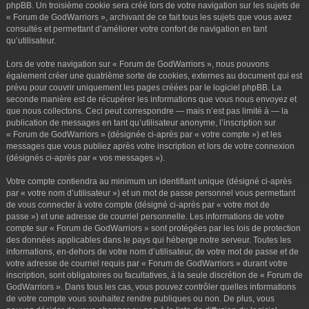
phpBB. Un troisième cookie sera créé lors de votre navigation sur les sujets de
« Forum de GodWarriors », archivant de ce fait tous les sujets que vous avez
consultés et permettant d’améliorer votre confort de navigation en tant
qu’utilisateur.
Lors de votre navigation sur « Forum de GodWarriors », nous pouvons
également créer une quatrième sorte de cookies, externes au document qui est
prévu pour couvrir uniquement les pages créées par le logiciel phpBB. La
seconde manière est de récupérer les informations que vous nous envoyez et
que nous collectons. Ceci peut correspondre — mais n’est pas limité à — la
publication de messages en tant qu’utilisateur anonyme, l’inscription sur
« Forum de GodWarriors » (désignée ci-après par « votre compte ») et les
messages que vous publiez après votre inscription et lors de votre connexion
(désignés ci-après par « vos messages »).
Votre compte contiendra au minimum un identifiant unique (désigné ci-après
par « votre nom d’utilisateur ») et un mot de passe personnel vous permettant
de vous connecter à votre compte (désigné ci-après par « votre mot de
passe ») et une adresse de courriel personnelle. Les informations de votre
compte sur « Forum de GodWarriors » sont protégées par les lois de protection
des données applicables dans le pays qui héberge notre serveur. Toutes les
informations, en-dehors de votre nom d’utilisateur, de votre mot de passe et de
votre adresse de courriel requis par « Forum de GodWarriors » durant votre
inscription, sont obligatoires ou facultatives, à la seule discrétion de « Forum de
GodWarriors ». Dans tous les cas, vous pouvez contrôler quelles informations
de votre compte vous souhaitez rendre publiques ou non. De plus, vous