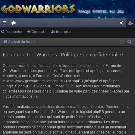
ac
Rechercher
or
Connexion
Inscription
on
ns
co
u
ne
cri
Accueil du forum
R
e
ur
m
xi
pti
Forum de GodWarriors - Politique de confidentialité
c
ci
s
on
on
h
Cette politique de confidentialité explique en détail comment « Forum de
s
e
GodWarriors » et ses partenaires affiliés (désignés ci-après par « nous »,
r
« notre », « nos », « Forum de GodWarriors » et
« https://www.godwarriors.com/forum ») et phpBB (désigné ci-après par
c
« logiciel phpBB » et « phpBB Limited ») utilisent toutes les informations
h
collectées lors des sessions d’utilisation de votre part (désignées ci-après par
e
« vos informations »).
r
Vos informations sont collectées de deux manières différentes. Premièrement,
en naviguant sur « Forum de GodWarriors », le logiciel phpBB génèrera un
certain nombre de cookies qui sont de petits fichiers téléchargés
temporairement par le navigateur internet de votre ordinateur. Les deux
premiers cookies ne contiennent qu’un identifiant utilisateur et un identifiant
anonyme de session qui vous sont automatiquement assignés par le logiciel