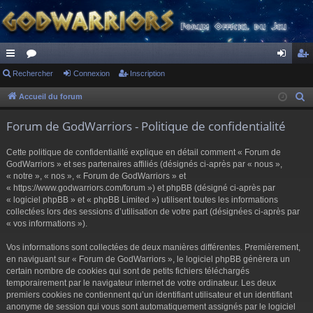
ac
Rechercher
or
Connexion
Inscription
on
ns
co
u
ne
cri
Accueil du forum
R
e
ur
m
xi
pti
Forum de GodWarriors - Politique de confidentialité
c
ci
s
on
on
h
Cette politique de confidentialité explique en détail comment « Forum de
s
e
GodWarriors » et ses partenaires affiliés (désignés ci-après par « nous »,
r
« notre », « nos », « Forum de GodWarriors » et
« https://www.godwarriors.com/forum ») et phpBB (désigné ci-après par
c
« logiciel phpBB » et « phpBB Limited ») utilisent toutes les informations
h
collectées lors des sessions d’utilisation de votre part (désignées ci-après par
e
« vos informations »).
r
Vos informations sont collectées de deux manières différentes. Premièrement,
en naviguant sur « Forum de GodWarriors », le logiciel phpBB génèrera un
certain nombre de cookies qui sont de petits fichiers téléchargés
temporairement par le navigateur internet de votre ordinateur. Les deux
premiers cookies ne contiennent qu’un identifiant utilisateur et un identifiant
anonyme de session qui vous sont automatiquement assignés par le logiciel