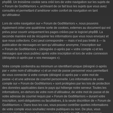
phpBB. Un troisième cookie sera créé lors de votre navigation sur les sujets de
« Forum de GodWarriors », archivant de ce fait tous les sujets que vous avez
consultés et permettant d’améliorer votre confort de navigation en tant
qu’utilisateur.
Lors de votre navigation sur « Forum de GodWarriors », nous pouvons
également créer une quatrième sorte de cookies, externes au document qui est
prévu pour couvrir uniquement les pages créées par le logiciel phpBB. La
seconde manière est de récupérer les informations que vous nous envoyez et
que nous collectons. Ceci peut correspondre — mais n’est pas limité à — la
publication de messages en tant qu’utilisateur anonyme, l’inscription sur
« Forum de GodWarriors » (désignée ci-après par « votre compte ») et les
messages que vous publiez après votre inscription et lors de votre connexion
(désignés ci-après par « vos messages »).
Votre compte contiendra au minimum un identifiant unique (désigné ci-après
par « votre nom d’utilisateur ») et un mot de passe personnel vous permettant
de vous connecter à votre compte (désigné ci-après par « votre mot de
passe ») et une adresse de courriel personnelle. Les informations de votre
compte sur « Forum de GodWarriors » sont protégées par les lois de protection
des données applicables dans le pays qui héberge notre serveur. Toutes les
informations, en-dehors de votre nom d’utilisateur, de votre mot de passe et de
votre adresse de courriel requis par « Forum de GodWarriors » durant votre
inscription, sont obligatoires ou facultatives, à la seule discrétion de « Forum de
GodWarriors ». Dans tous les cas, vous pouvez contrôler quelles informations
de votre compte vous souhaitez rendre publiques ou non. De plus, vous