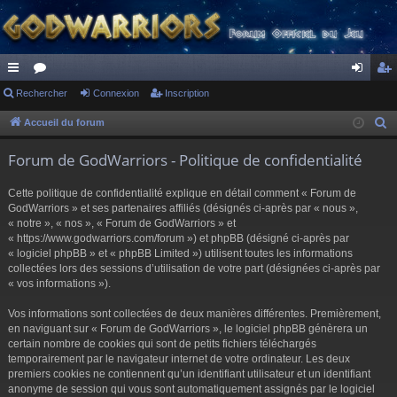
ac
Rechercher
or
Connexion
Inscription
on
ns
co
u
ne
cri
Accueil du forum
R
e
ur
m
xi
pti
Forum de GodWarriors - Politique de confidentialité
c
ci
s
on
on
h
Cette politique de confidentialité explique en détail comment « Forum de
s
e
GodWarriors » et ses partenaires affiliés (désignés ci-après par « nous »,
r
« notre », « nos », « Forum de GodWarriors » et
« https://www.godwarriors.com/forum ») et phpBB (désigné ci-après par
c
« logiciel phpBB » et « phpBB Limited ») utilisent toutes les informations
h
collectées lors des sessions d’utilisation de votre part (désignées ci-après par
e
« vos informations »).
r
Vos informations sont collectées de deux manières différentes. Premièrement,
en naviguant sur « Forum de GodWarriors », le logiciel phpBB génèrera un
certain nombre de cookies qui sont de petits fichiers téléchargés
temporairement par le navigateur internet de votre ordinateur. Les deux
premiers cookies ne contiennent qu’un identifiant utilisateur et un identifiant
anonyme de session qui vous sont automatiquement assignés par le logiciel