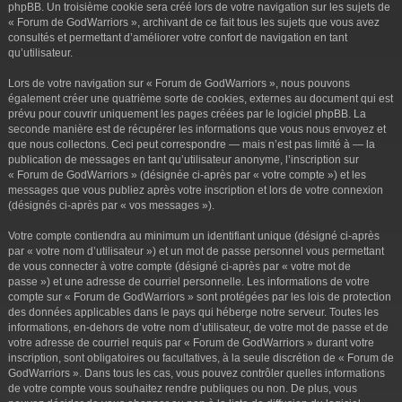
phpBB. Un troisième cookie sera créé lors de votre navigation sur les sujets de
« Forum de GodWarriors », archivant de ce fait tous les sujets que vous avez
consultés et permettant d’améliorer votre confort de navigation en tant
qu’utilisateur.
Lors de votre navigation sur « Forum de GodWarriors », nous pouvons
également créer une quatrième sorte de cookies, externes au document qui est
prévu pour couvrir uniquement les pages créées par le logiciel phpBB. La
seconde manière est de récupérer les informations que vous nous envoyez et
que nous collectons. Ceci peut correspondre — mais n’est pas limité à — la
publication de messages en tant qu’utilisateur anonyme, l’inscription sur
« Forum de GodWarriors » (désignée ci-après par « votre compte ») et les
messages que vous publiez après votre inscription et lors de votre connexion
(désignés ci-après par « vos messages »).
Votre compte contiendra au minimum un identifiant unique (désigné ci-après
par « votre nom d’utilisateur ») et un mot de passe personnel vous permettant
de vous connecter à votre compte (désigné ci-après par « votre mot de
passe ») et une adresse de courriel personnelle. Les informations de votre
compte sur « Forum de GodWarriors » sont protégées par les lois de protection
des données applicables dans le pays qui héberge notre serveur. Toutes les
informations, en-dehors de votre nom d’utilisateur, de votre mot de passe et de
votre adresse de courriel requis par « Forum de GodWarriors » durant votre
inscription, sont obligatoires ou facultatives, à la seule discrétion de « Forum de
GodWarriors ». Dans tous les cas, vous pouvez contrôler quelles informations
de votre compte vous souhaitez rendre publiques ou non. De plus, vous