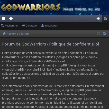
ac
Rechercher
or
Connexion
Inscription
on
ns
co
u
ne
cri
Accueil du forum
R
e
ur
m
xi
pti
Forum de GodWarriors - Politique de confidentialité
c
ci
s
on
on
h
Cette politique de confidentialité explique en détail comment « Forum de
s
e
GodWarriors » et ses partenaires affiliés (désignés ci-après par « nous »,
r
« notre », « nos », « Forum de GodWarriors » et
« https://www.godwarriors.com/forum ») et phpBB (désigné ci-après par
c
« logiciel phpBB » et « phpBB Limited ») utilisent toutes les informations
h
collectées lors des sessions d’utilisation de votre part (désignées ci-après par
e
« vos informations »).
r
Vos informations sont collectées de deux manières différentes. Premièrement,
en naviguant sur « Forum de GodWarriors », le logiciel phpBB génèrera un
certain nombre de cookies qui sont de petits fichiers téléchargés
temporairement par le navigateur internet de votre ordinateur. Les deux
premiers cookies ne contiennent qu’un identifiant utilisateur et un identifiant
anonyme de session qui vous sont automatiquement assignés par le logiciel