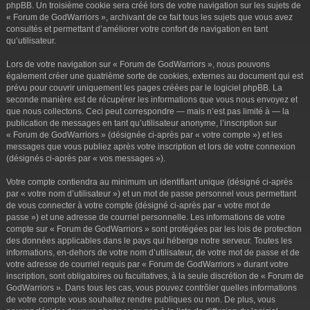
phpBB. Un troisième cookie sera créé lors de votre navigation sur les sujets de
« Forum de GodWarriors », archivant de ce fait tous les sujets que vous avez
consultés et permettant d’améliorer votre confort de navigation en tant
qu’utilisateur.
Lors de votre navigation sur « Forum de GodWarriors », nous pouvons
également créer une quatrième sorte de cookies, externes au document qui est
prévu pour couvrir uniquement les pages créées par le logiciel phpBB. La
seconde manière est de récupérer les informations que vous nous envoyez et
que nous collectons. Ceci peut correspondre — mais n’est pas limité à — la
publication de messages en tant qu’utilisateur anonyme, l’inscription sur
« Forum de GodWarriors » (désignée ci-après par « votre compte ») et les
messages que vous publiez après votre inscription et lors de votre connexion
(désignés ci-après par « vos messages »).
Votre compte contiendra au minimum un identifiant unique (désigné ci-après
par « votre nom d’utilisateur ») et un mot de passe personnel vous permettant
de vous connecter à votre compte (désigné ci-après par « votre mot de
passe ») et une adresse de courriel personnelle. Les informations de votre
compte sur « Forum de GodWarriors » sont protégées par les lois de protection
des données applicables dans le pays qui héberge notre serveur. Toutes les
informations, en-dehors de votre nom d’utilisateur, de votre mot de passe et de
votre adresse de courriel requis par « Forum de GodWarriors » durant votre
inscription, sont obligatoires ou facultatives, à la seule discrétion de « Forum de
GodWarriors ». Dans tous les cas, vous pouvez contrôler quelles informations
de votre compte vous souhaitez rendre publiques ou non. De plus, vous