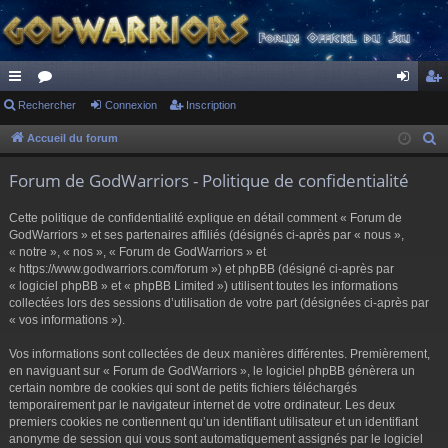
ac
Rechercher
or
Connexion
Inscription
on
ns
co
u
ne
cri
Accueil du forum
R
e
ur
m
xi
pti
Forum de GodWarriors - Politique de confidentialité
c
ci
s
on
on
h
Cette politique de confidentialité explique en détail comment « Forum de
s
e
GodWarriors » et ses partenaires affiliés (désignés ci-après par « nous »,
r
« notre », « nos », « Forum de GodWarriors » et
« https://www.godwarriors.com/forum ») et phpBB (désigné ci-après par
c
« logiciel phpBB » et « phpBB Limited ») utilisent toutes les informations
h
collectées lors des sessions d’utilisation de votre part (désignées ci-après par
e
« vos informations »).
r
Vos informations sont collectées de deux manières différentes. Premièrement,
en naviguant sur « Forum de GodWarriors », le logiciel phpBB génèrera un
certain nombre de cookies qui sont de petits fichiers téléchargés
temporairement par le navigateur internet de votre ordinateur. Les deux
premiers cookies ne contiennent qu’un identifiant utilisateur et un identifiant
anonyme de session qui vous sont automatiquement assignés par le logiciel