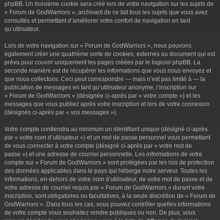
phpBB. Un troisième cookie sera créé lors de votre navigation sur les sujets de
« Forum de GodWarriors », archivant de ce fait tous les sujets que vous avez
consultés et permettant d’améliorer votre confort de navigation en tant
qu’utilisateur.
Lors de votre navigation sur « Forum de GodWarriors », nous pouvons
également créer une quatrième sorte de cookies, externes au document qui est
prévu pour couvrir uniquement les pages créées par le logiciel phpBB. La
seconde manière est de récupérer les informations que vous nous envoyez et
que nous collectons. Ceci peut correspondre — mais n’est pas limité à — la
publication de messages en tant qu’utilisateur anonyme, l’inscription sur
« Forum de GodWarriors » (désignée ci-après par « votre compte ») et les
messages que vous publiez après votre inscription et lors de votre connexion
(désignés ci-après par « vos messages »).
Votre compte contiendra au minimum un identifiant unique (désigné ci-après
par « votre nom d’utilisateur ») et un mot de passe personnel vous permettant
de vous connecter à votre compte (désigné ci-après par « votre mot de
passe ») et une adresse de courriel personnelle. Les informations de votre
compte sur « Forum de GodWarriors » sont protégées par les lois de protection
des données applicables dans le pays qui héberge notre serveur. Toutes les
informations, en-dehors de votre nom d’utilisateur, de votre mot de passe et de
votre adresse de courriel requis par « Forum de GodWarriors » durant votre
inscription, sont obligatoires ou facultatives, à la seule discrétion de « Forum de
GodWarriors ». Dans tous les cas, vous pouvez contrôler quelles informations
de votre compte vous souhaitez rendre publiques ou non. De plus, vous