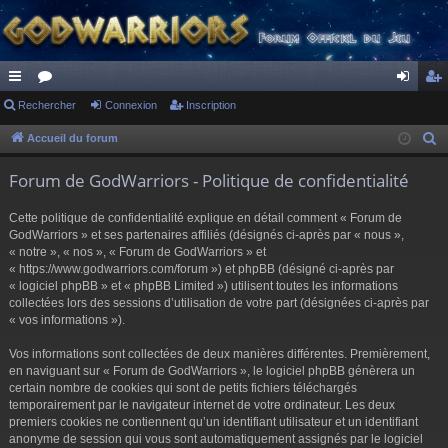
ac
Rechercher
or
Connexion
Inscription
on
ns
co
u
ne
cri
Accueil du forum
R
e
ur
m
xi
pti
Forum de GodWarriors - Politique de confidentialité
c
ci
s
on
on
h
Cette politique de confidentialité explique en détail comment « Forum de
s
e
GodWarriors » et ses partenaires affiliés (désignés ci-après par « nous »,
r
« notre », « nos », « Forum de GodWarriors » et
« https://www.godwarriors.com/forum ») et phpBB (désigné ci-après par
c
« logiciel phpBB » et « phpBB Limited ») utilisent toutes les informations
h
collectées lors des sessions d’utilisation de votre part (désignées ci-après par
e
« vos informations »).
r
Vos informations sont collectées de deux manières différentes. Premièrement,
en naviguant sur « Forum de GodWarriors », le logiciel phpBB génèrera un
certain nombre de cookies qui sont de petits fichiers téléchargés
temporairement par le navigateur internet de votre ordinateur. Les deux
premiers cookies ne contiennent qu’un identifiant utilisateur et un identifiant
anonyme de session qui vous sont automatiquement assignés par le logiciel