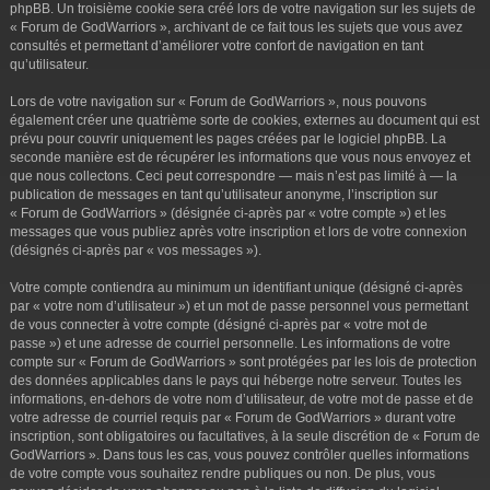
phpBB. Un troisième cookie sera créé lors de votre navigation sur les sujets de
« Forum de GodWarriors », archivant de ce fait tous les sujets que vous avez
consultés et permettant d’améliorer votre confort de navigation en tant
qu’utilisateur.
Lors de votre navigation sur « Forum de GodWarriors », nous pouvons
également créer une quatrième sorte de cookies, externes au document qui est
prévu pour couvrir uniquement les pages créées par le logiciel phpBB. La
seconde manière est de récupérer les informations que vous nous envoyez et
que nous collectons. Ceci peut correspondre — mais n’est pas limité à — la
publication de messages en tant qu’utilisateur anonyme, l’inscription sur
« Forum de GodWarriors » (désignée ci-après par « votre compte ») et les
messages que vous publiez après votre inscription et lors de votre connexion
(désignés ci-après par « vos messages »).
Votre compte contiendra au minimum un identifiant unique (désigné ci-après
par « votre nom d’utilisateur ») et un mot de passe personnel vous permettant
de vous connecter à votre compte (désigné ci-après par « votre mot de
passe ») et une adresse de courriel personnelle. Les informations de votre
compte sur « Forum de GodWarriors » sont protégées par les lois de protection
des données applicables dans le pays qui héberge notre serveur. Toutes les
informations, en-dehors de votre nom d’utilisateur, de votre mot de passe et de
votre adresse de courriel requis par « Forum de GodWarriors » durant votre
inscription, sont obligatoires ou facultatives, à la seule discrétion de « Forum de
GodWarriors ». Dans tous les cas, vous pouvez contrôler quelles informations
de votre compte vous souhaitez rendre publiques ou non. De plus, vous