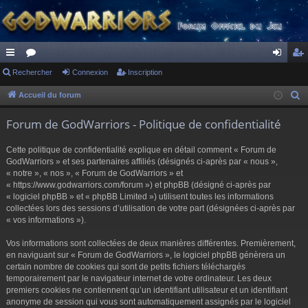
ac
Rechercher
or
Connexion
Inscription
on
ns
co
u
ne
cri
Accueil du forum
R
e
ur
m
xi
pti
Forum de GodWarriors - Politique de confidentialité
c
ci
s
on
on
h
Cette politique de confidentialité explique en détail comment « Forum de
s
e
GodWarriors » et ses partenaires affiliés (désignés ci-après par « nous »,
r
« notre », « nos », « Forum de GodWarriors » et
« https://www.godwarriors.com/forum ») et phpBB (désigné ci-après par
c
« logiciel phpBB » et « phpBB Limited ») utilisent toutes les informations
h
collectées lors des sessions d’utilisation de votre part (désignées ci-après par
e
« vos informations »).
r
Vos informations sont collectées de deux manières différentes. Premièrement,
en naviguant sur « Forum de GodWarriors », le logiciel phpBB génèrera un
certain nombre de cookies qui sont de petits fichiers téléchargés
temporairement par le navigateur internet de votre ordinateur. Les deux
premiers cookies ne contiennent qu’un identifiant utilisateur et un identifiant
anonyme de session qui vous sont automatiquement assignés par le logiciel