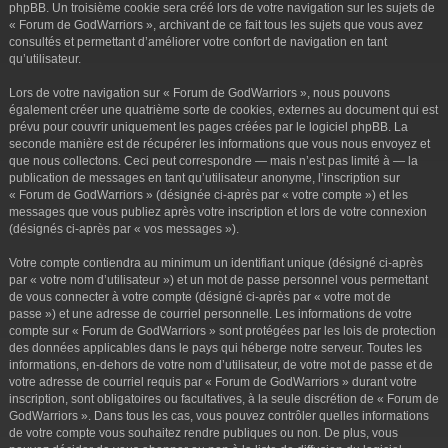
phpBB. Un troisième cookie sera créé lors de votre navigation sur les sujets de
« Forum de GodWarriors », archivant de ce fait tous les sujets que vous avez
consultés et permettant d’améliorer votre confort de navigation en tant
qu’utilisateur.
Lors de votre navigation sur « Forum de GodWarriors », nous pouvons
également créer une quatrième sorte de cookies, externes au document qui est
prévu pour couvrir uniquement les pages créées par le logiciel phpBB. La
seconde manière est de récupérer les informations que vous nous envoyez et
que nous collectons. Ceci peut correspondre — mais n’est pas limité à — la
publication de messages en tant qu’utilisateur anonyme, l’inscription sur
« Forum de GodWarriors » (désignée ci-après par « votre compte ») et les
messages que vous publiez après votre inscription et lors de votre connexion
(désignés ci-après par « vos messages »).
Votre compte contiendra au minimum un identifiant unique (désigné ci-après
par « votre nom d’utilisateur ») et un mot de passe personnel vous permettant
de vous connecter à votre compte (désigné ci-après par « votre mot de
passe ») et une adresse de courriel personnelle. Les informations de votre
compte sur « Forum de GodWarriors » sont protégées par les lois de protection
des données applicables dans le pays qui héberge notre serveur. Toutes les
informations, en-dehors de votre nom d’utilisateur, de votre mot de passe et de
votre adresse de courriel requis par « Forum de GodWarriors » durant votre
inscription, sont obligatoires ou facultatives, à la seule discrétion de « Forum de
GodWarriors ». Dans tous les cas, vous pouvez contrôler quelles informations
de votre compte vous souhaitez rendre publiques ou non. De plus, vous