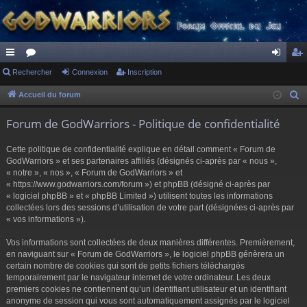
ac
Rechercher
or
Connexion
Inscription
on
ns
co
u
ne
cri
Accueil du forum
R
e
ur
m
xi
pti
Forum de GodWarriors - Politique de confidentialité
c
ci
s
on
on
h
Cette politique de confidentialité explique en détail comment « Forum de
s
e
GodWarriors » et ses partenaires affiliés (désignés ci-après par « nous »,
r
« notre », « nos », « Forum de GodWarriors » et
« https://www.godwarriors.com/forum ») et phpBB (désigné ci-après par
c
« logiciel phpBB » et « phpBB Limited ») utilisent toutes les informations
h
collectées lors des sessions d’utilisation de votre part (désignées ci-après par
e
« vos informations »).
r
Vos informations sont collectées de deux manières différentes. Premièrement,
en naviguant sur « Forum de GodWarriors », le logiciel phpBB génèrera un
certain nombre de cookies qui sont de petits fichiers téléchargés
temporairement par le navigateur internet de votre ordinateur. Les deux
premiers cookies ne contiennent qu’un identifiant utilisateur et un identifiant
anonyme de session qui vous sont automatiquement assignés par le logiciel