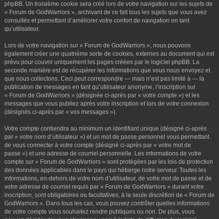
phpBB. Un troisième cookie sera créé lors de votre navigation sur les sujets de
« Forum de GodWarriors », archivant de ce fait tous les sujets que vous avez
consultés et permettant d’améliorer votre confort de navigation en tant
qu’utilisateur.
Lors de votre navigation sur « Forum de GodWarriors », nous pouvons
également créer une quatrième sorte de cookies, externes au document qui est
prévu pour couvrir uniquement les pages créées par le logiciel phpBB. La
seconde manière est de récupérer les informations que vous nous envoyez et
que nous collectons. Ceci peut correspondre — mais n’est pas limité à — la
publication de messages en tant qu’utilisateur anonyme, l’inscription sur
« Forum de GodWarriors » (désignée ci-après par « votre compte ») et les
messages que vous publiez après votre inscription et lors de votre connexion
(désignés ci-après par « vos messages »).
Votre compte contiendra au minimum un identifiant unique (désigné ci-après
par « votre nom d’utilisateur ») et un mot de passe personnel vous permettant
de vous connecter à votre compte (désigné ci-après par « votre mot de
passe ») et une adresse de courriel personnelle. Les informations de votre
compte sur « Forum de GodWarriors » sont protégées par les lois de protection
des données applicables dans le pays qui héberge notre serveur. Toutes les
informations, en-dehors de votre nom d’utilisateur, de votre mot de passe et de
votre adresse de courriel requis par « Forum de GodWarriors » durant votre
inscription, sont obligatoires ou facultatives, à la seule discrétion de « Forum de
GodWarriors ». Dans tous les cas, vous pouvez contrôler quelles informations
de votre compte vous souhaitez rendre publiques ou non. De plus, vous