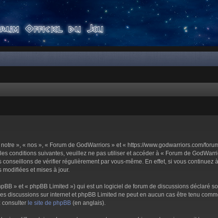
notre », « nos », « Forum de GodWarriors » et « https://www.godwarriors.com/foru
les conditions suivantes, veuillez ne pas utiliser et accéder à « Forum de GodWar
conseillons de vérifier régulièrement par vous-même. En effet, si vous continuez 
 modifiées et mises à jour.
pBB » et « phpBB Limited ») qui est un logiciel de forum de discussions déclaré s
er les discussions sur internet et phpBB Limited ne peut en aucun cas être tenu c
z consulter
le site de phpBB
(en anglais).