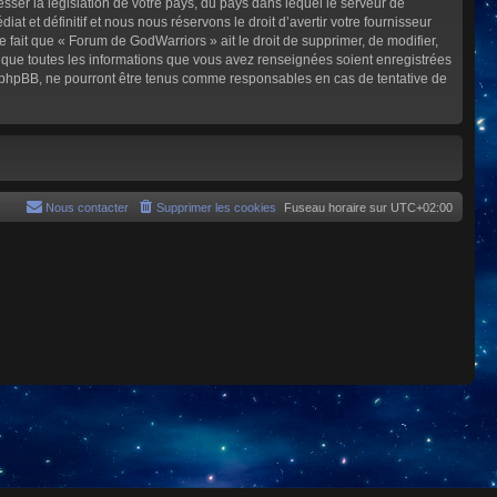
sser la législation de votre pays, du pays dans lequel le serveur de
et définitif et nous nous réservons le droit d’avertir votre fournisseur
e fait que « Forum de GodWarriors » ait le droit de supprimer, de modifier,
z que toutes les informations que vous avez renseignées soient enregistrées
i phpBB, ne pourront être tenus comme responsables en cas de tentative de
Nous contacter
Supprimer les cookies
Fuseau horaire sur
UTC+02:00