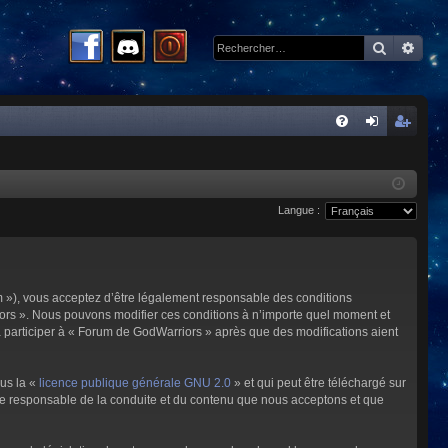
Recherc
Rech
R
FA
on
ns
Q
ne
cri
Langue :
xi
pti
on
on
m »), vous acceptez d’être légalement responsable des conditions
riors ». Nous pouvons modifier ces conditions à n’importe quel moment et
à participer à « Forum de GodWarriors » après que des modifications aient
ous la «
licence publique générale GNU 2.0
» et qui peut être téléchargé sur
omme responsable de la conduite et du contenu que nous acceptons et que