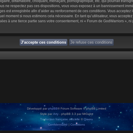
aire, diffamatoire, choquant, menaçant, pornographique, etc. qui pourrait transgre
us ne respectez pas ces dispositions, vous vous exposez à un bannissement immédiat 
sages est enregistrée afin d’aider au renforcement de ces conditions. Vous acceptez l
quel moment si nous estimons cela nécessaire. En tant qu’utilisateur, vous accepte
sées à une tierce partie sans votre consentement, ni « Forum de GodWarriors », n
Développé par
phpBB
® Forum Software © phpBB Limited
Style par
Arty
- phpBB 3.3 par MrGaby
Traduction française officielle
©
Qiaeru
Confidentialité
|
Conditions