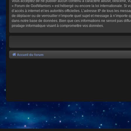
Vous acceptez de ne publier aucun contenu à caractère abusif, obscène, vulg
« Forum de GodWarriors » est hébergé ou encore la loi internationale. Si vo
d’accès à internet et les autorités officielles. L’adresse IP de tous les mes
de déplacer ou de verrouiller n’importe quel sujet et message à n’importe 
dans notre base de données. Bien que ces informations ne seront pas diffu
piratage informatique visant à compromettre vos données.
Accueil du forum