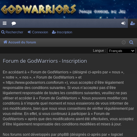
ac
Rechercher
or
Connexion
Inscription
on
ns
co
u
ne
cri
Accueil du forum
R
e
Langue :
ur
m
xi
pti
c
Forum de GodWarriors - Inscription
ci
s
on
on
h
s
e
En accédant à « Forum de GodWarriors » (désigné ci-après par « nous »,
r
« notre », « nos », « Forum de GodWarriors » et
« https://www.godwarriors.com/forum »), vous acceptez d’être légalement
c
responsable des conditions suivantes. Si vous n’acceptez pas d’être
h
légalement responsable de toutes les conditions suivantes, veuillez ne pas
e
utiliser et accéder à « Forum de GodWarriors ». Nous pouvons modifier ces
r
conditions à n’importe quel moment et nous essaierons de vous informer de
ces modifications, bien que nous vous conseillons de vérifier régulièrement par
vous-même. En effet, si vous continuez à participer à « Forum de
GodWarriors » après que des modifications aient été effectuées, vous acceptez
d’être légalement responsable des conditions modifiées et mises à jour.
Nos forums sont développés par phpBB (désignés ci-après par « logiciel