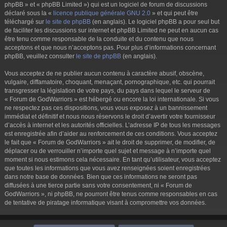
phpBB » et « phpBB Limited ») qui est un logiciel de forum de discussions
déclaré sous la «
licence publique générale GNU 2.0
» et qui peut être
téléchargé sur
le site de phpBB
(en anglais). Le logiciel phpBB a pour seul but
de faciliter les discussions sur internet et phpBB Limited ne peut en aucun cas
être tenu comme responsable de la conduite et du contenu que nous
acceptons et que nous n’acceptons pas. Pour plus d’informations concernant
phpBB, veuillez consulter
le site de phpBB
(en anglais).
Vous acceptez de ne publier aucun contenu à caractère abusif, obscène,
vulgaire, diffamatoire, choquant, menaçant, pornographique, etc. qui pourrait
transgresser la législation de votre pays, du pays dans lequel le serveur de
« Forum de GodWarriors » est hébergé ou encore la loi internationale. Si vous
ne respectez pas ces dispositions, vous vous exposez à un bannissement
immédiat et définitif et nous nous réservons le droit d’avertir votre fournisseur
d’accès à internet et les autorités officielles. L’adresse IP de tous les messages
est enregistrée afin d’aider au renforcement de ces conditions. Vous acceptez
le fait que « Forum de GodWarriors » ait le droit de supprimer, de modifier, de
déplacer ou de verrouiller n’importe quel sujet et message à n’importe quel
moment si nous estimons cela nécessaire. En tant qu’utilisateur, vous acceptez
que toutes les informations que vous avez renseignées soient enregistrées
dans notre base de données. Bien que ces informations ne seront pas
diffusées à une tierce partie sans votre consentement, ni « Forum de
GodWarriors », ni phpBB, ne pourront être tenus comme responsables en cas
de tentative de piratage informatique visant à compromettre vos données.