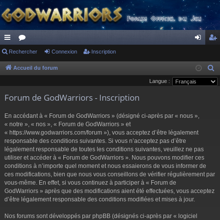
ac
Rechercher
or
Connexion
Inscription
on
ns
co
u
ne
cri
Accueil du forum
R
e
Langue :
ur
m
xi
pti
c
Forum de GodWarriors - Inscription
ci
s
on
on
h
s
e
En accédant à « Forum de GodWarriors » (désigné ci-après par « nous »,
r
« notre », « nos », « Forum de GodWarriors » et
« https://www.godwarriors.com/forum »), vous acceptez d’être légalement
c
responsable des conditions suivantes. Si vous n’acceptez pas d’être
h
légalement responsable de toutes les conditions suivantes, veuillez ne pas
e
utiliser et accéder à « Forum de GodWarriors ». Nous pouvons modifier ces
r
conditions à n’importe quel moment et nous essaierons de vous informer de
ces modifications, bien que nous vous conseillons de vérifier régulièrement par
vous-même. En effet, si vous continuez à participer à « Forum de
GodWarriors » après que des modifications aient été effectuées, vous acceptez
d’être légalement responsable des conditions modifiées et mises à jour.
Nos forums sont développés par phpBB (désignés ci-après par « logiciel