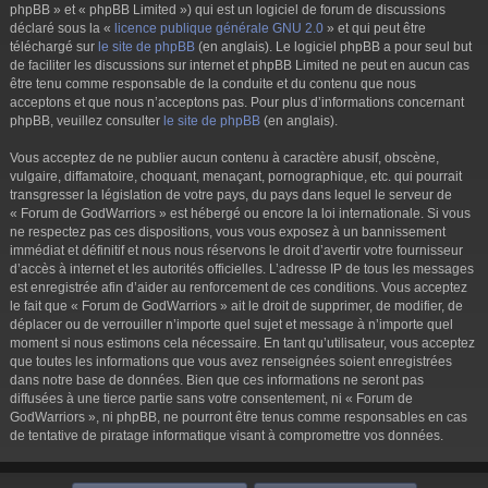
phpBB » et « phpBB Limited ») qui est un logiciel de forum de discussions
déclaré sous la «
licence publique générale GNU 2.0
» et qui peut être
téléchargé sur
le site de phpBB
(en anglais). Le logiciel phpBB a pour seul but
de faciliter les discussions sur internet et phpBB Limited ne peut en aucun cas
être tenu comme responsable de la conduite et du contenu que nous
acceptons et que nous n’acceptons pas. Pour plus d’informations concernant
phpBB, veuillez consulter
le site de phpBB
(en anglais).
Vous acceptez de ne publier aucun contenu à caractère abusif, obscène,
vulgaire, diffamatoire, choquant, menaçant, pornographique, etc. qui pourrait
transgresser la législation de votre pays, du pays dans lequel le serveur de
« Forum de GodWarriors » est hébergé ou encore la loi internationale. Si vous
ne respectez pas ces dispositions, vous vous exposez à un bannissement
immédiat et définitif et nous nous réservons le droit d’avertir votre fournisseur
d’accès à internet et les autorités officielles. L’adresse IP de tous les messages
est enregistrée afin d’aider au renforcement de ces conditions. Vous acceptez
le fait que « Forum de GodWarriors » ait le droit de supprimer, de modifier, de
déplacer ou de verrouiller n’importe quel sujet et message à n’importe quel
moment si nous estimons cela nécessaire. En tant qu’utilisateur, vous acceptez
que toutes les informations que vous avez renseignées soient enregistrées
dans notre base de données. Bien que ces informations ne seront pas
diffusées à une tierce partie sans votre consentement, ni « Forum de
GodWarriors », ni phpBB, ne pourront être tenus comme responsables en cas
de tentative de piratage informatique visant à compromettre vos données.