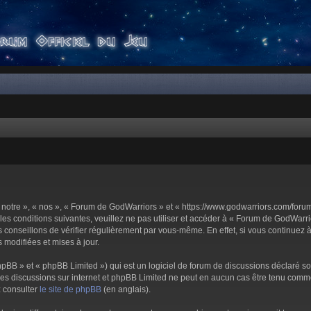
notre », « nos », « Forum de GodWarriors » et « https://www.godwarriors.com/foru
les conditions suivantes, veuillez ne pas utiliser et accéder à « Forum de GodWar
conseillons de vérifier régulièrement par vous-même. En effet, si vous continuez 
 modifiées et mises à jour.
pBB » et « phpBB Limited ») qui est un logiciel de forum de discussions déclaré s
er les discussions sur internet et phpBB Limited ne peut en aucun cas être tenu c
z consulter
le site de phpBB
(en anglais).