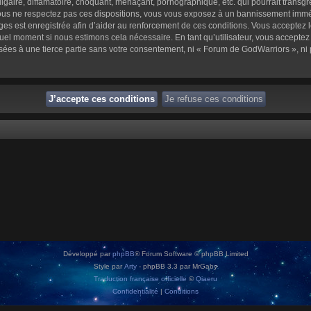
aire, diffamatoire, choquant, menaçant, pornographique, etc. qui pourrait transgre
us ne respectez pas ces dispositions, vous vous exposez à un bannissement immédiat 
sages est enregistrée afin d’aider au renforcement de ces conditions. Vous acceptez l
quel moment si nous estimons cela nécessaire. En tant qu’utilisateur, vous accepte
sées à une tierce partie sans votre consentement, ni « Forum de GodWarriors », n
Développé par
phpBB
® Forum Software © phpBB Limited
Style par
Arty
- phpBB 3.3 par MrGaby
Traduction française officielle
©
Qiaeru
Confidentialité
|
Conditions