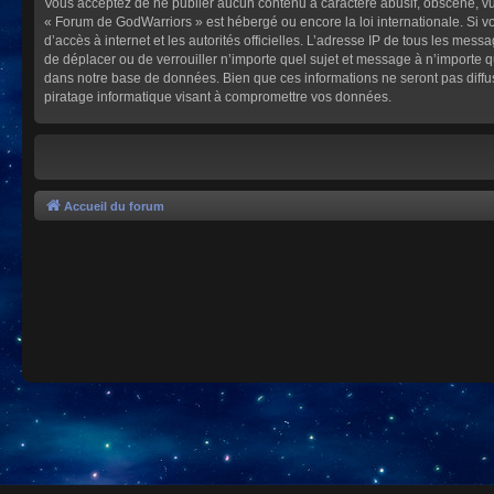
Vous acceptez de ne publier aucun contenu à caractère abusif, obscène, vulg
« Forum de GodWarriors » est hébergé ou encore la loi internationale. Si vo
d’accès à internet et les autorités officielles. L’adresse IP de tous les mes
de déplacer ou de verrouiller n’importe quel sujet et message à n’importe 
dans notre base de données. Bien que ces informations ne seront pas diffu
piratage informatique visant à compromettre vos données.
Accueil du forum