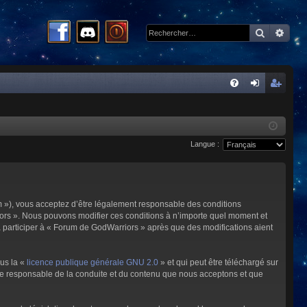
Recherc
Rech
R
FA
on
ns
Q
ne
cri
Langue :
xi
pti
on
on
m »), vous acceptez d’être légalement responsable des conditions
riors ». Nous pouvons modifier ces conditions à n’importe quel moment et
à participer à « Forum de GodWarriors » après que des modifications aient
ous la «
licence publique générale GNU 2.0
» et qui peut être téléchargé sur
omme responsable de la conduite et du contenu que nous acceptons et que