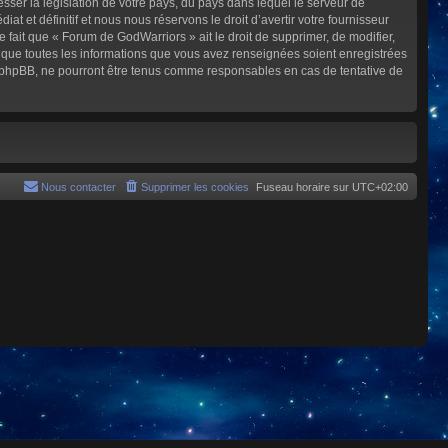
sser la législation de votre pays, du pays dans lequel le serveur de
et définitif et nous nous réservons le droit d’avertir votre fournisseur
e fait que « Forum de GodWarriors » ait le droit de supprimer, de modifier,
z que toutes les informations que vous avez renseignées soient enregistrées
i phpBB, ne pourront être tenus comme responsables en cas de tentative de
Nous contacter
Supprimer les cookies
Fuseau horaire sur
UTC+02:00