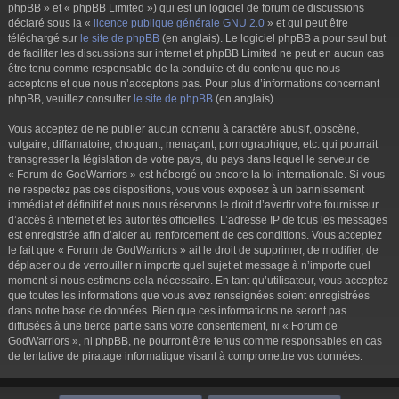
phpBB » et « phpBB Limited ») qui est un logiciel de forum de discussions
déclaré sous la «
licence publique générale GNU 2.0
» et qui peut être
téléchargé sur
le site de phpBB
(en anglais). Le logiciel phpBB a pour seul but
de faciliter les discussions sur internet et phpBB Limited ne peut en aucun cas
être tenu comme responsable de la conduite et du contenu que nous
acceptons et que nous n’acceptons pas. Pour plus d’informations concernant
phpBB, veuillez consulter
le site de phpBB
(en anglais).
Vous acceptez de ne publier aucun contenu à caractère abusif, obscène,
vulgaire, diffamatoire, choquant, menaçant, pornographique, etc. qui pourrait
transgresser la législation de votre pays, du pays dans lequel le serveur de
« Forum de GodWarriors » est hébergé ou encore la loi internationale. Si vous
ne respectez pas ces dispositions, vous vous exposez à un bannissement
immédiat et définitif et nous nous réservons le droit d’avertir votre fournisseur
d’accès à internet et les autorités officielles. L’adresse IP de tous les messages
est enregistrée afin d’aider au renforcement de ces conditions. Vous acceptez
le fait que « Forum de GodWarriors » ait le droit de supprimer, de modifier, de
déplacer ou de verrouiller n’importe quel sujet et message à n’importe quel
moment si nous estimons cela nécessaire. En tant qu’utilisateur, vous acceptez
que toutes les informations que vous avez renseignées soient enregistrées
dans notre base de données. Bien que ces informations ne seront pas
diffusées à une tierce partie sans votre consentement, ni « Forum de
GodWarriors », ni phpBB, ne pourront être tenus comme responsables en cas
de tentative de piratage informatique visant à compromettre vos données.