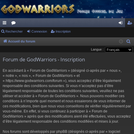
ac
Rechercher
or
Connexion
Inscription
on
ns
co
u
ne
cri
Accueil du forum
R
e
Langue :
ur
m
xi
pti
c
Forum de GodWarriors - Inscription
ci
s
on
on
h
s
e
En accédant à « Forum de GodWarriors » (désigné ci-après par « nous »,
r
« notre », « nos », « Forum de GodWarriors » et
« https://www.godwarriors.com/forum »), vous acceptez d’être légalement
c
responsable des conditions suivantes. Si vous n’acceptez pas d’être
h
légalement responsable de toutes les conditions suivantes, veuillez ne pas
e
utiliser et accéder à « Forum de GodWarriors ». Nous pouvons modifier ces
r
conditions à n’importe quel moment et nous essaierons de vous informer de
ces modifications, bien que nous vous conseillons de vérifier régulièrement par
vous-même. En effet, si vous continuez à participer à « Forum de
GodWarriors » après que des modifications aient été effectuées, vous acceptez
d’être légalement responsable des conditions modifiées et mises à jour.
Nos forums sont développés par phpBB (désignés ci-après par « logiciel