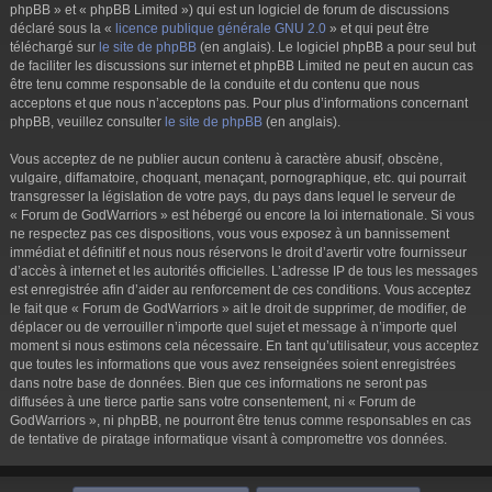
phpBB » et « phpBB Limited ») qui est un logiciel de forum de discussions
déclaré sous la «
licence publique générale GNU 2.0
» et qui peut être
téléchargé sur
le site de phpBB
(en anglais). Le logiciel phpBB a pour seul but
de faciliter les discussions sur internet et phpBB Limited ne peut en aucun cas
être tenu comme responsable de la conduite et du contenu que nous
acceptons et que nous n’acceptons pas. Pour plus d’informations concernant
phpBB, veuillez consulter
le site de phpBB
(en anglais).
Vous acceptez de ne publier aucun contenu à caractère abusif, obscène,
vulgaire, diffamatoire, choquant, menaçant, pornographique, etc. qui pourrait
transgresser la législation de votre pays, du pays dans lequel le serveur de
« Forum de GodWarriors » est hébergé ou encore la loi internationale. Si vous
ne respectez pas ces dispositions, vous vous exposez à un bannissement
immédiat et définitif et nous nous réservons le droit d’avertir votre fournisseur
d’accès à internet et les autorités officielles. L’adresse IP de tous les messages
est enregistrée afin d’aider au renforcement de ces conditions. Vous acceptez
le fait que « Forum de GodWarriors » ait le droit de supprimer, de modifier, de
déplacer ou de verrouiller n’importe quel sujet et message à n’importe quel
moment si nous estimons cela nécessaire. En tant qu’utilisateur, vous acceptez
que toutes les informations que vous avez renseignées soient enregistrées
dans notre base de données. Bien que ces informations ne seront pas
diffusées à une tierce partie sans votre consentement, ni « Forum de
GodWarriors », ni phpBB, ne pourront être tenus comme responsables en cas
de tentative de piratage informatique visant à compromettre vos données.