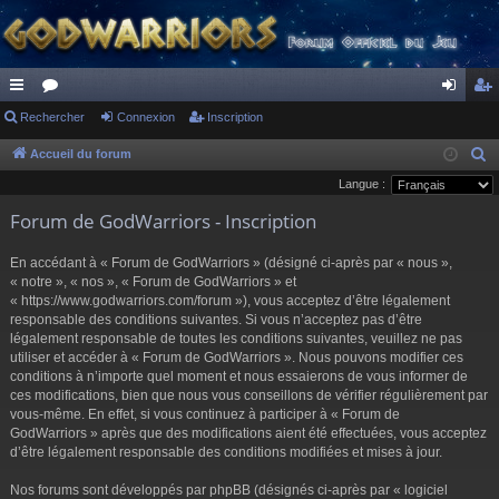
ac
Rechercher
or
Connexion
Inscription
on
ns
co
u
ne
cri
Accueil du forum
R
e
Langue :
ur
m
xi
pti
c
Forum de GodWarriors - Inscription
ci
s
on
on
h
s
e
En accédant à « Forum de GodWarriors » (désigné ci-après par « nous »,
r
« notre », « nos », « Forum de GodWarriors » et
« https://www.godwarriors.com/forum »), vous acceptez d’être légalement
c
responsable des conditions suivantes. Si vous n’acceptez pas d’être
h
légalement responsable de toutes les conditions suivantes, veuillez ne pas
e
utiliser et accéder à « Forum de GodWarriors ». Nous pouvons modifier ces
r
conditions à n’importe quel moment et nous essaierons de vous informer de
ces modifications, bien que nous vous conseillons de vérifier régulièrement par
vous-même. En effet, si vous continuez à participer à « Forum de
GodWarriors » après que des modifications aient été effectuées, vous acceptez
d’être légalement responsable des conditions modifiées et mises à jour.
Nos forums sont développés par phpBB (désignés ci-après par « logiciel