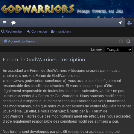
ac
Rechercher
or
Connexion
Inscription
on
ns
co
u
ne
cri
Accueil du forum
R
e
Langue :
ur
m
xi
pti
c
Forum de GodWarriors - Inscription
ci
s
on
on
h
s
e
En accédant à « Forum de GodWarriors » (désigné ci-après par « nous »,
r
« notre », « nos », « Forum de GodWarriors » et
« https://www.godwarriors.com/forum »), vous acceptez d’être légalement
c
responsable des conditions suivantes. Si vous n’acceptez pas d’être
h
légalement responsable de toutes les conditions suivantes, veuillez ne pas
e
utiliser et accéder à « Forum de GodWarriors ». Nous pouvons modifier ces
r
conditions à n’importe quel moment et nous essaierons de vous informer de
ces modifications, bien que nous vous conseillons de vérifier régulièrement par
vous-même. En effet, si vous continuez à participer à « Forum de
GodWarriors » après que des modifications aient été effectuées, vous acceptez
d’être légalement responsable des conditions modifiées et mises à jour.
Nos forums sont développés par phpBB (désignés ci-après par « logiciel