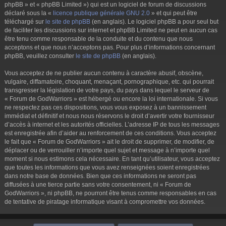
phpBB » et « phpBB Limited ») qui est un logiciel de forum de discussions
déclaré sous la «
licence publique générale GNU 2.0
» et qui peut être
téléchargé sur
le site de phpBB
(en anglais). Le logiciel phpBB a pour seul but
de faciliter les discussions sur internet et phpBB Limited ne peut en aucun cas
être tenu comme responsable de la conduite et du contenu que nous
acceptons et que nous n’acceptons pas. Pour plus d’informations concernant
phpBB, veuillez consulter
le site de phpBB
(en anglais).
Vous acceptez de ne publier aucun contenu à caractère abusif, obscène,
vulgaire, diffamatoire, choquant, menaçant, pornographique, etc. qui pourrait
transgresser la législation de votre pays, du pays dans lequel le serveur de
« Forum de GodWarriors » est hébergé ou encore la loi internationale. Si vous
ne respectez pas ces dispositions, vous vous exposez à un bannissement
immédiat et définitif et nous nous réservons le droit d’avertir votre fournisseur
d’accès à internet et les autorités officielles. L’adresse IP de tous les messages
est enregistrée afin d’aider au renforcement de ces conditions. Vous acceptez
le fait que « Forum de GodWarriors » ait le droit de supprimer, de modifier, de
déplacer ou de verrouiller n’importe quel sujet et message à n’importe quel
moment si nous estimons cela nécessaire. En tant qu’utilisateur, vous acceptez
que toutes les informations que vous avez renseignées soient enregistrées
dans notre base de données. Bien que ces informations ne seront pas
diffusées à une tierce partie sans votre consentement, ni « Forum de
GodWarriors », ni phpBB, ne pourront être tenus comme responsables en cas
de tentative de piratage informatique visant à compromettre vos données.