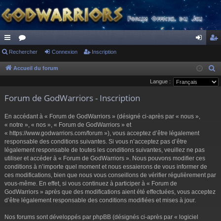
ac
Rechercher
or
Connexion
Inscription
on
ns
co
u
ne
cri
Accueil du forum
R
e
Langue :
ur
m
xi
pti
c
Forum de GodWarriors - Inscription
ci
s
on
on
h
s
e
En accédant à « Forum de GodWarriors » (désigné ci-après par « nous »,
r
« notre », « nos », « Forum de GodWarriors » et
« https://www.godwarriors.com/forum »), vous acceptez d’être légalement
c
responsable des conditions suivantes. Si vous n’acceptez pas d’être
h
légalement responsable de toutes les conditions suivantes, veuillez ne pas
e
utiliser et accéder à « Forum de GodWarriors ». Nous pouvons modifier ces
r
conditions à n’importe quel moment et nous essaierons de vous informer de
ces modifications, bien que nous vous conseillons de vérifier régulièrement par
vous-même. En effet, si vous continuez à participer à « Forum de
GodWarriors » après que des modifications aient été effectuées, vous acceptez
d’être légalement responsable des conditions modifiées et mises à jour.
Nos forums sont développés par phpBB (désignés ci-après par « logiciel