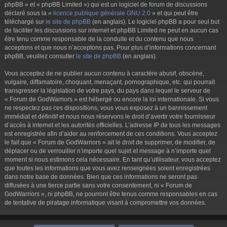
phpBB » et « phpBB Limited ») qui est un logiciel de forum de discussions
déclaré sous la «
licence publique générale GNU 2.0
» et qui peut être
téléchargé sur
le site de phpBB
(en anglais). Le logiciel phpBB a pour seul but
de faciliter les discussions sur internet et phpBB Limited ne peut en aucun cas
être tenu comme responsable de la conduite et du contenu que nous
acceptons et que nous n’acceptons pas. Pour plus d’informations concernant
phpBB, veuillez consulter
le site de phpBB
(en anglais).
Vous acceptez de ne publier aucun contenu à caractère abusif, obscène,
vulgaire, diffamatoire, choquant, menaçant, pornographique, etc. qui pourrait
transgresser la législation de votre pays, du pays dans lequel le serveur de
« Forum de GodWarriors » est hébergé ou encore la loi internationale. Si vous
ne respectez pas ces dispositions, vous vous exposez à un bannissement
immédiat et définitif et nous nous réservons le droit d’avertir votre fournisseur
d’accès à internet et les autorités officielles. L’adresse IP de tous les messages
est enregistrée afin d’aider au renforcement de ces conditions. Vous acceptez
le fait que « Forum de GodWarriors » ait le droit de supprimer, de modifier, de
déplacer ou de verrouiller n’importe quel sujet et message à n’importe quel
moment si nous estimons cela nécessaire. En tant qu’utilisateur, vous acceptez
que toutes les informations que vous avez renseignées soient enregistrées
dans notre base de données. Bien que ces informations ne seront pas
diffusées à une tierce partie sans votre consentement, ni « Forum de
GodWarriors », ni phpBB, ne pourront être tenus comme responsables en cas
de tentative de piratage informatique visant à compromettre vos données.