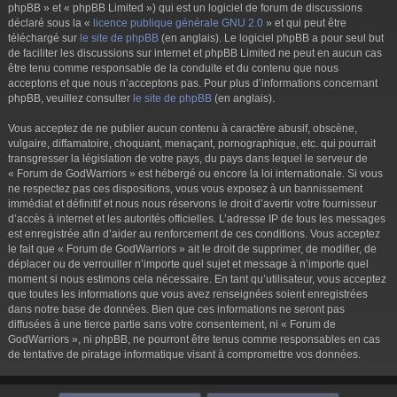
phpBB » et « phpBB Limited ») qui est un logiciel de forum de discussions
déclaré sous la «
licence publique générale GNU 2.0
» et qui peut être
téléchargé sur
le site de phpBB
(en anglais). Le logiciel phpBB a pour seul but
de faciliter les discussions sur internet et phpBB Limited ne peut en aucun cas
être tenu comme responsable de la conduite et du contenu que nous
acceptons et que nous n’acceptons pas. Pour plus d’informations concernant
phpBB, veuillez consulter
le site de phpBB
(en anglais).
Vous acceptez de ne publier aucun contenu à caractère abusif, obscène,
vulgaire, diffamatoire, choquant, menaçant, pornographique, etc. qui pourrait
transgresser la législation de votre pays, du pays dans lequel le serveur de
« Forum de GodWarriors » est hébergé ou encore la loi internationale. Si vous
ne respectez pas ces dispositions, vous vous exposez à un bannissement
immédiat et définitif et nous nous réservons le droit d’avertir votre fournisseur
d’accès à internet et les autorités officielles. L’adresse IP de tous les messages
est enregistrée afin d’aider au renforcement de ces conditions. Vous acceptez
le fait que « Forum de GodWarriors » ait le droit de supprimer, de modifier, de
déplacer ou de verrouiller n’importe quel sujet et message à n’importe quel
moment si nous estimons cela nécessaire. En tant qu’utilisateur, vous acceptez
que toutes les informations que vous avez renseignées soient enregistrées
dans notre base de données. Bien que ces informations ne seront pas
diffusées à une tierce partie sans votre consentement, ni « Forum de
GodWarriors », ni phpBB, ne pourront être tenus comme responsables en cas
de tentative de piratage informatique visant à compromettre vos données.