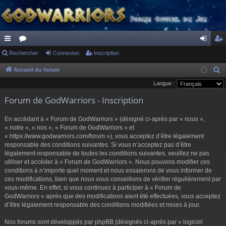
ac
Rechercher
or
Connexion
Inscription
on
ns
co
u
ne
cri
Accueil du forum
R
e
Langue :
ur
m
xi
pti
c
Forum de GodWarriors - Inscription
ci
s
on
on
h
s
e
En accédant à « Forum de GodWarriors » (désigné ci-après par « nous »,
r
« notre », « nos », « Forum de GodWarriors » et
« https://www.godwarriors.com/forum »), vous acceptez d’être légalement
c
responsable des conditions suivantes. Si vous n’acceptez pas d’être
h
légalement responsable de toutes les conditions suivantes, veuillez ne pas
e
utiliser et accéder à « Forum de GodWarriors ». Nous pouvons modifier ces
r
conditions à n’importe quel moment et nous essaierons de vous informer de
ces modifications, bien que nous vous conseillons de vérifier régulièrement par
vous-même. En effet, si vous continuez à participer à « Forum de
GodWarriors » après que des modifications aient été effectuées, vous acceptez
d’être légalement responsable des conditions modifiées et mises à jour.
Nos forums sont développés par phpBB (désignés ci-après par « logiciel