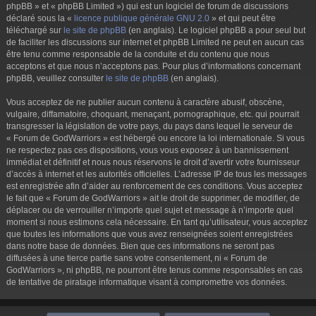
phpBB » et « phpBB Limited ») qui est un logiciel de forum de discussions
déclaré sous la «
licence publique générale GNU 2.0
» et qui peut être
téléchargé sur
le site de phpBB
(en anglais). Le logiciel phpBB a pour seul but
de faciliter les discussions sur internet et phpBB Limited ne peut en aucun cas
être tenu comme responsable de la conduite et du contenu que nous
acceptons et que nous n’acceptons pas. Pour plus d’informations concernant
phpBB, veuillez consulter
le site de phpBB
(en anglais).
Vous acceptez de ne publier aucun contenu à caractère abusif, obscène,
vulgaire, diffamatoire, choquant, menaçant, pornographique, etc. qui pourrait
transgresser la législation de votre pays, du pays dans lequel le serveur de
« Forum de GodWarriors » est hébergé ou encore la loi internationale. Si vous
ne respectez pas ces dispositions, vous vous exposez à un bannissement
immédiat et définitif et nous nous réservons le droit d’avertir votre fournisseur
d’accès à internet et les autorités officielles. L’adresse IP de tous les messages
est enregistrée afin d’aider au renforcement de ces conditions. Vous acceptez
le fait que « Forum de GodWarriors » ait le droit de supprimer, de modifier, de
déplacer ou de verrouiller n’importe quel sujet et message à n’importe quel
moment si nous estimons cela nécessaire. En tant qu’utilisateur, vous acceptez
que toutes les informations que vous avez renseignées soient enregistrées
dans notre base de données. Bien que ces informations ne seront pas
diffusées à une tierce partie sans votre consentement, ni « Forum de
GodWarriors », ni phpBB, ne pourront être tenus comme responsables en cas
de tentative de piratage informatique visant à compromettre vos données.