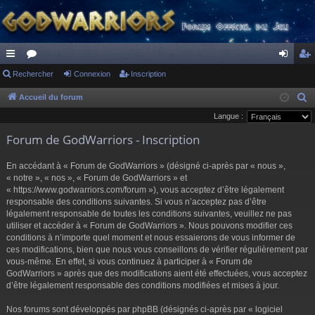
ac
Rechercher
or
Connexion
Inscription
on
ns
co
u
ne
cri
Accueil du forum
R
e
Langue :
ur
m
xi
pti
c
Forum de GodWarriors - Inscription
ci
s
on
on
h
s
e
En accédant à « Forum de GodWarriors » (désigné ci-après par « nous »,
r
« notre », « nos », « Forum de GodWarriors » et
« https://www.godwarriors.com/forum »), vous acceptez d’être légalement
c
responsable des conditions suivantes. Si vous n’acceptez pas d’être
h
légalement responsable de toutes les conditions suivantes, veuillez ne pas
e
utiliser et accéder à « Forum de GodWarriors ». Nous pouvons modifier ces
r
conditions à n’importe quel moment et nous essaierons de vous informer de
ces modifications, bien que nous vous conseillons de vérifier régulièrement par
vous-même. En effet, si vous continuez à participer à « Forum de
GodWarriors » après que des modifications aient été effectuées, vous acceptez
d’être légalement responsable des conditions modifiées et mises à jour.
Nos forums sont développés par phpBB (désignés ci-après par « logiciel