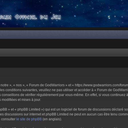
notre », « nos », « Forum de GodWarriors » et « https://www.godwarriors.com/foru
les conditions suivantes, veuillez ne pas utiliser et accéder à « Forum de GodWar
conseillons de vérifier régulièrement par vous-même. En effet, si vous continuez 
 modifiées et mises à jour.
pBB » et « phpBB Limited ») qui est un logiciel de forum de discussions déclaré s
er les discussions sur internet et phpBB Limited ne peut en aucun cas être tenu c
z consulter
le site de phpBB
(en anglais).