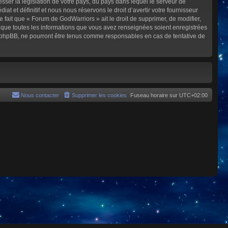
sser la législation de votre pays, du pays dans lequel le serveur de
et définitif et nous nous réservons le droit d’avertir votre fournisseur
e fait que « Forum de GodWarriors » ait le droit de supprimer, de modifier,
z que toutes les informations que vous avez renseignées soient enregistrées
i phpBB, ne pourront être tenus comme responsables en cas de tentative de
Nous contacter
Supprimer les cookies
Fuseau horaire sur
UTC+02:00