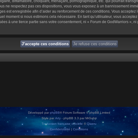
aire, diffamatoire, choquant, menaçant, pornographique, etc. qui pourrait transgre
us ne respectez pas ces dispositions, vous vous exposez à un bannissement immédiat 
sages est enregistrée afin d’aider au renforcement de ces conditions. Vous acceptez l
quel moment si nous estimons cela nécessaire. En tant qu’utilisateur, vous accepte
sées à une tierce partie sans votre consentement, ni « Forum de GodWarriors », n
Développé par
phpBB
® Forum Software © phpBB Limited
Style par
Arty
- phpBB 3.3 par MrGaby
Traduction française officielle
©
Qiaeru
Confidentialité
|
Conditions