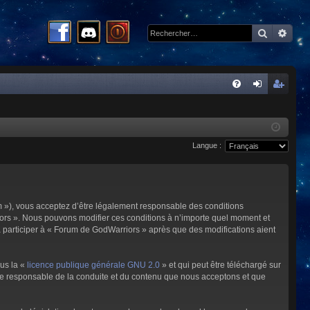
Recherc
Rech
R
FA
on
ns
Q
ne
cri
Langue :
xi
pti
on
on
m »), vous acceptez d’être légalement responsable des conditions
riors ». Nous pouvons modifier ces conditions à n’importe quel moment et
à participer à « Forum de GodWarriors » après que des modifications aient
ous la «
licence publique générale GNU 2.0
» et qui peut être téléchargé sur
omme responsable de la conduite et du contenu que nous acceptons et que