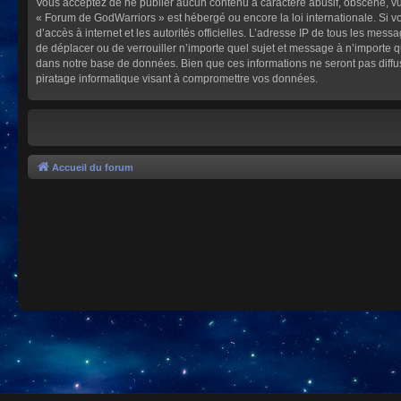
Vous acceptez de ne publier aucun contenu à caractère abusif, obscène, vulg
« Forum de GodWarriors » est hébergé ou encore la loi internationale. Si vo
d’accès à internet et les autorités officielles. L’adresse IP de tous les mes
de déplacer ou de verrouiller n’importe quel sujet et message à n’importe 
dans notre base de données. Bien que ces informations ne seront pas diffu
piratage informatique visant à compromettre vos données.
Accueil du forum