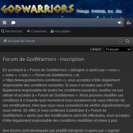
ac
Rechercher
or
Connexion
Inscription
on
ns
co
u
ne
cri
Accueil du forum
R
e
Langue :
ur
m
xi
pti
c
Forum de GodWarriors - Inscription
ci
s
on
on
h
s
e
En accédant à « Forum de GodWarriors » (désigné ci-après par « nous »,
r
« notre », « nos », « Forum de GodWarriors » et
« https://www.godwarriors.com/forum »), vous acceptez d’être légalement
c
responsable des conditions suivantes. Si vous n’acceptez pas d’être
h
légalement responsable de toutes les conditions suivantes, veuillez ne pas
e
utiliser et accéder à « Forum de GodWarriors ». Nous pouvons modifier ces
r
conditions à n’importe quel moment et nous essaierons de vous informer de
ces modifications, bien que nous vous conseillons de vérifier régulièrement par
vous-même. En effet, si vous continuez à participer à « Forum de
GodWarriors » après que des modifications aient été effectuées, vous acceptez
d’être légalement responsable des conditions modifiées et mises à jour.
Nos forums sont développés par phpBB (désignés ci-après par « logiciel