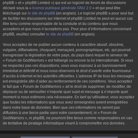
phpBB » et « phpBB Limited ») qui est un logiciel de forum de discussions
déclaré sous la «
licence publique générale GNU 2.0
» et qui peut être
téléchargé sur
le site de phpBB
(en anglais). Le logiciel phpBB a pour seul but
de faciliter les discussions sur internet et phpBB Limited ne peut en aucun cas
être tenu comme responsable de la conduite et du contenu que nous
acceptons et que nous n’acceptons pas. Pour plus d’informations concernant
phpBB, veuillez consulter
le site de phpBB
(en anglais).
Vous acceptez de ne publier aucun contenu à caractère abusif, obscène,
vulgaire, diffamatoire, choquant, menaçant, pornographique, etc. qui pourrait
transgresser la législation de votre pays, du pays dans lequel le serveur de
« Forum de GodWarriors » est hébergé ou encore la loi internationale. Si vous
ne respectez pas ces dispositions, vous vous exposez à un bannissement
immédiat et définitif et nous nous réservons le droit d’avertir votre fournisseur
d’accès à internet et les autorités officielles. L’adresse IP de tous les messages
est enregistrée afin d’aider au renforcement de ces conditions. Vous acceptez
le fait que « Forum de GodWarriors » ait le droit de supprimer, de modifier, de
déplacer ou de verrouiller n’importe quel sujet et message à n’importe quel
moment si nous estimons cela nécessaire. En tant qu’utilisateur, vous acceptez
que toutes les informations que vous avez renseignées soient enregistrées
dans notre base de données. Bien que ces informations ne seront pas
diffusées à une tierce partie sans votre consentement, ni « Forum de
GodWarriors », ni phpBB, ne pourront être tenus comme responsables en cas
de tentative de piratage informatique visant à compromettre vos données.