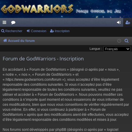
ac
Rechercher
or
Connexion
Inscription
on
ns
co
u
ne
cri
Accueil du forum
R
e
Langue :
ur
m
xi
pti
c
Forum de GodWarriors - Inscription
ci
s
on
on
h
s
e
En accédant à « Forum de GodWarriors » (désigné ci-après par « nous »,
r
« notre », « nos », « Forum de GodWarriors » et
« https://www.godwarriors.com/forum »), vous acceptez d’être légalement
c
responsable des conditions suivantes. Si vous n’acceptez pas d’être
h
légalement responsable de toutes les conditions suivantes, veuillez ne pas
e
utiliser et accéder à « Forum de GodWarriors ». Nous pouvons modifier ces
r
conditions à n’importe quel moment et nous essaierons de vous informer de
ces modifications, bien que nous vous conseillons de vérifier régulièrement par
vous-même. En effet, si vous continuez à participer à « Forum de
GodWarriors » après que des modifications aient été effectuées, vous acceptez
d’être légalement responsable des conditions modifiées et mises à jour.
Nos forums sont développés par phpBB (désignés ci-après par « logiciel