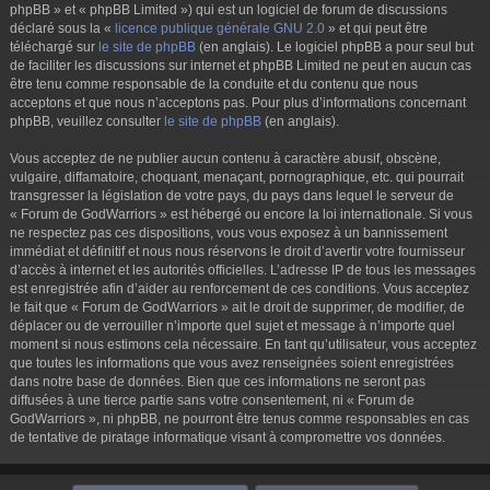
phpBB » et « phpBB Limited ») qui est un logiciel de forum de discussions
déclaré sous la «
licence publique générale GNU 2.0
» et qui peut être
téléchargé sur
le site de phpBB
(en anglais). Le logiciel phpBB a pour seul but
de faciliter les discussions sur internet et phpBB Limited ne peut en aucun cas
être tenu comme responsable de la conduite et du contenu que nous
acceptons et que nous n’acceptons pas. Pour plus d’informations concernant
phpBB, veuillez consulter
le site de phpBB
(en anglais).
Vous acceptez de ne publier aucun contenu à caractère abusif, obscène,
vulgaire, diffamatoire, choquant, menaçant, pornographique, etc. qui pourrait
transgresser la législation de votre pays, du pays dans lequel le serveur de
« Forum de GodWarriors » est hébergé ou encore la loi internationale. Si vous
ne respectez pas ces dispositions, vous vous exposez à un bannissement
immédiat et définitif et nous nous réservons le droit d’avertir votre fournisseur
d’accès à internet et les autorités officielles. L’adresse IP de tous les messages
est enregistrée afin d’aider au renforcement de ces conditions. Vous acceptez
le fait que « Forum de GodWarriors » ait le droit de supprimer, de modifier, de
déplacer ou de verrouiller n’importe quel sujet et message à n’importe quel
moment si nous estimons cela nécessaire. En tant qu’utilisateur, vous acceptez
que toutes les informations que vous avez renseignées soient enregistrées
dans notre base de données. Bien que ces informations ne seront pas
diffusées à une tierce partie sans votre consentement, ni « Forum de
GodWarriors », ni phpBB, ne pourront être tenus comme responsables en cas
de tentative de piratage informatique visant à compromettre vos données.