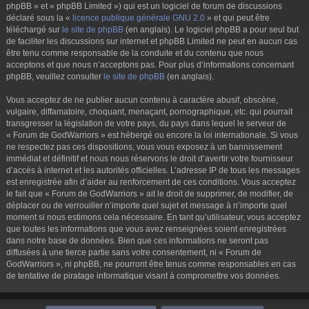
phpBB » et « phpBB Limited ») qui est un logiciel de forum de discussions
déclaré sous la «
licence publique générale GNU 2.0
» et qui peut être
téléchargé sur
le site de phpBB
(en anglais). Le logiciel phpBB a pour seul but
de faciliter les discussions sur internet et phpBB Limited ne peut en aucun cas
être tenu comme responsable de la conduite et du contenu que nous
acceptons et que nous n’acceptons pas. Pour plus d’informations concernant
phpBB, veuillez consulter
le site de phpBB
(en anglais).
Vous acceptez de ne publier aucun contenu à caractère abusif, obscène,
vulgaire, diffamatoire, choquant, menaçant, pornographique, etc. qui pourrait
transgresser la législation de votre pays, du pays dans lequel le serveur de
« Forum de GodWarriors » est hébergé ou encore la loi internationale. Si vous
ne respectez pas ces dispositions, vous vous exposez à un bannissement
immédiat et définitif et nous nous réservons le droit d’avertir votre fournisseur
d’accès à internet et les autorités officielles. L’adresse IP de tous les messages
est enregistrée afin d’aider au renforcement de ces conditions. Vous acceptez
le fait que « Forum de GodWarriors » ait le droit de supprimer, de modifier, de
déplacer ou de verrouiller n’importe quel sujet et message à n’importe quel
moment si nous estimons cela nécessaire. En tant qu’utilisateur, vous acceptez
que toutes les informations que vous avez renseignées soient enregistrées
dans notre base de données. Bien que ces informations ne seront pas
diffusées à une tierce partie sans votre consentement, ni « Forum de
GodWarriors », ni phpBB, ne pourront être tenus comme responsables en cas
de tentative de piratage informatique visant à compromettre vos données.