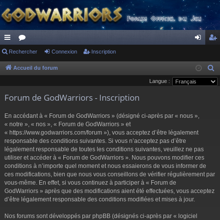
ac
Rechercher
or
Connexion
Inscription
on
ns
co
u
ne
cri
Accueil du forum
R
e
Langue :
ur
m
xi
pti
c
Forum de GodWarriors - Inscription
ci
s
on
on
h
s
e
En accédant à « Forum de GodWarriors » (désigné ci-après par « nous »,
r
« notre », « nos », « Forum de GodWarriors » et
« https://www.godwarriors.com/forum »), vous acceptez d’être légalement
c
responsable des conditions suivantes. Si vous n’acceptez pas d’être
h
légalement responsable de toutes les conditions suivantes, veuillez ne pas
e
utiliser et accéder à « Forum de GodWarriors ». Nous pouvons modifier ces
r
conditions à n’importe quel moment et nous essaierons de vous informer de
ces modifications, bien que nous vous conseillons de vérifier régulièrement par
vous-même. En effet, si vous continuez à participer à « Forum de
GodWarriors » après que des modifications aient été effectuées, vous acceptez
d’être légalement responsable des conditions modifiées et mises à jour.
Nos forums sont développés par phpBB (désignés ci-après par « logiciel