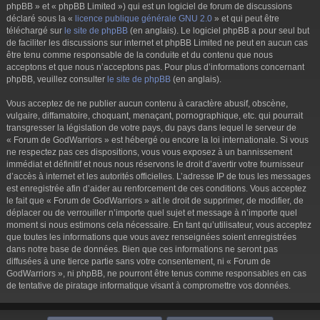
phpBB » et « phpBB Limited ») qui est un logiciel de forum de discussions
déclaré sous la «
licence publique générale GNU 2.0
» et qui peut être
téléchargé sur
le site de phpBB
(en anglais). Le logiciel phpBB a pour seul but
de faciliter les discussions sur internet et phpBB Limited ne peut en aucun cas
être tenu comme responsable de la conduite et du contenu que nous
acceptons et que nous n’acceptons pas. Pour plus d’informations concernant
phpBB, veuillez consulter
le site de phpBB
(en anglais).
Vous acceptez de ne publier aucun contenu à caractère abusif, obscène,
vulgaire, diffamatoire, choquant, menaçant, pornographique, etc. qui pourrait
transgresser la législation de votre pays, du pays dans lequel le serveur de
« Forum de GodWarriors » est hébergé ou encore la loi internationale. Si vous
ne respectez pas ces dispositions, vous vous exposez à un bannissement
immédiat et définitif et nous nous réservons le droit d’avertir votre fournisseur
d’accès à internet et les autorités officielles. L’adresse IP de tous les messages
est enregistrée afin d’aider au renforcement de ces conditions. Vous acceptez
le fait que « Forum de GodWarriors » ait le droit de supprimer, de modifier, de
déplacer ou de verrouiller n’importe quel sujet et message à n’importe quel
moment si nous estimons cela nécessaire. En tant qu’utilisateur, vous acceptez
que toutes les informations que vous avez renseignées soient enregistrées
dans notre base de données. Bien que ces informations ne seront pas
diffusées à une tierce partie sans votre consentement, ni « Forum de
GodWarriors », ni phpBB, ne pourront être tenus comme responsables en cas
de tentative de piratage informatique visant à compromettre vos données.