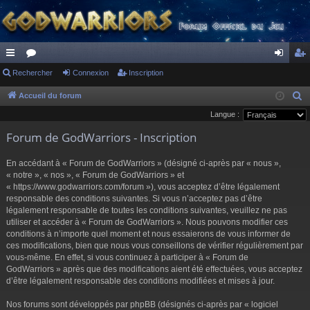
ac
Rechercher
or
Connexion
Inscription
on
ns
co
u
ne
cri
Accueil du forum
R
e
Langue :
ur
m
xi
pti
c
Forum de GodWarriors - Inscription
ci
s
on
on
h
s
e
En accédant à « Forum de GodWarriors » (désigné ci-après par « nous »,
r
« notre », « nos », « Forum de GodWarriors » et
« https://www.godwarriors.com/forum »), vous acceptez d’être légalement
c
responsable des conditions suivantes. Si vous n’acceptez pas d’être
h
légalement responsable de toutes les conditions suivantes, veuillez ne pas
e
utiliser et accéder à « Forum de GodWarriors ». Nous pouvons modifier ces
r
conditions à n’importe quel moment et nous essaierons de vous informer de
ces modifications, bien que nous vous conseillons de vérifier régulièrement par
vous-même. En effet, si vous continuez à participer à « Forum de
GodWarriors » après que des modifications aient été effectuées, vous acceptez
d’être légalement responsable des conditions modifiées et mises à jour.
Nos forums sont développés par phpBB (désignés ci-après par « logiciel