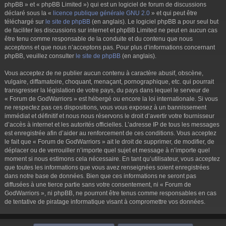
phpBB » et « phpBB Limited ») qui est un logiciel de forum de discussions
déclaré sous la «
licence publique générale GNU 2.0
» et qui peut être
téléchargé sur
le site de phpBB
(en anglais). Le logiciel phpBB a pour seul but
de faciliter les discussions sur internet et phpBB Limited ne peut en aucun cas
être tenu comme responsable de la conduite et du contenu que nous
acceptons et que nous n’acceptons pas. Pour plus d’informations concernant
phpBB, veuillez consulter
le site de phpBB
(en anglais).
Vous acceptez de ne publier aucun contenu à caractère abusif, obscène,
vulgaire, diffamatoire, choquant, menaçant, pornographique, etc. qui pourrait
transgresser la législation de votre pays, du pays dans lequel le serveur de
« Forum de GodWarriors » est hébergé ou encore la loi internationale. Si vous
ne respectez pas ces dispositions, vous vous exposez à un bannissement
immédiat et définitif et nous nous réservons le droit d’avertir votre fournisseur
d’accès à internet et les autorités officielles. L’adresse IP de tous les messages
est enregistrée afin d’aider au renforcement de ces conditions. Vous acceptez
le fait que « Forum de GodWarriors » ait le droit de supprimer, de modifier, de
déplacer ou de verrouiller n’importe quel sujet et message à n’importe quel
moment si nous estimons cela nécessaire. En tant qu’utilisateur, vous acceptez
que toutes les informations que vous avez renseignées soient enregistrées
dans notre base de données. Bien que ces informations ne seront pas
diffusées à une tierce partie sans votre consentement, ni « Forum de
GodWarriors », ni phpBB, ne pourront être tenus comme responsables en cas
de tentative de piratage informatique visant à compromettre vos données.