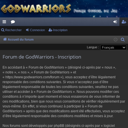
ac
Rechercher
or
Connexion
Inscription
on
ns
co
u
ne
cri
Accueil du forum
R
e
Langue :
ur
m
xi
pti
c
Forum de GodWarriors - Inscription
ci
s
on
on
h
s
e
En accédant à « Forum de GodWarriors » (désigné ci-après par « nous »,
r
« notre », « nos », « Forum de GodWarriors » et
« https://www.godwarriors.com/forum »), vous acceptez d’être légalement
c
responsable des conditions suivantes. Si vous n’acceptez pas d’être
h
légalement responsable de toutes les conditions suivantes, veuillez ne pas
e
utiliser et accéder à « Forum de GodWarriors ». Nous pouvons modifier ces
r
conditions à n’importe quel moment et nous essaierons de vous informer de
ces modifications, bien que nous vous conseillons de vérifier régulièrement par
vous-même. En effet, si vous continuez à participer à « Forum de
GodWarriors » après que des modifications aient été effectuées, vous acceptez
d’être légalement responsable des conditions modifiées et mises à jour.
Nos forums sont développés par phpBB (désignés ci-après par « logiciel