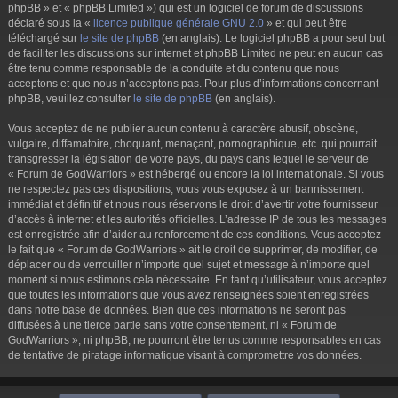
phpBB » et « phpBB Limited ») qui est un logiciel de forum de discussions
déclaré sous la «
licence publique générale GNU 2.0
» et qui peut être
téléchargé sur
le site de phpBB
(en anglais). Le logiciel phpBB a pour seul but
de faciliter les discussions sur internet et phpBB Limited ne peut en aucun cas
être tenu comme responsable de la conduite et du contenu que nous
acceptons et que nous n’acceptons pas. Pour plus d’informations concernant
phpBB, veuillez consulter
le site de phpBB
(en anglais).
Vous acceptez de ne publier aucun contenu à caractère abusif, obscène,
vulgaire, diffamatoire, choquant, menaçant, pornographique, etc. qui pourrait
transgresser la législation de votre pays, du pays dans lequel le serveur de
« Forum de GodWarriors » est hébergé ou encore la loi internationale. Si vous
ne respectez pas ces dispositions, vous vous exposez à un bannissement
immédiat et définitif et nous nous réservons le droit d’avertir votre fournisseur
d’accès à internet et les autorités officielles. L’adresse IP de tous les messages
est enregistrée afin d’aider au renforcement de ces conditions. Vous acceptez
le fait que « Forum de GodWarriors » ait le droit de supprimer, de modifier, de
déplacer ou de verrouiller n’importe quel sujet et message à n’importe quel
moment si nous estimons cela nécessaire. En tant qu’utilisateur, vous acceptez
que toutes les informations que vous avez renseignées soient enregistrées
dans notre base de données. Bien que ces informations ne seront pas
diffusées à une tierce partie sans votre consentement, ni « Forum de
GodWarriors », ni phpBB, ne pourront être tenus comme responsables en cas
de tentative de piratage informatique visant à compromettre vos données.