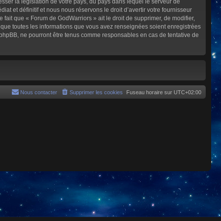
sser la législation de votre pays, du pays dans lequel le serveur de
et définitif et nous nous réservons le droit d’avertir votre fournisseur
e fait que « Forum de GodWarriors » ait le droit de supprimer, de modifier,
z que toutes les informations que vous avez renseignées soient enregistrées
i phpBB, ne pourront être tenus comme responsables en cas de tentative de
Nous contacter
Supprimer les cookies
Fuseau horaire sur
UTC+02:00