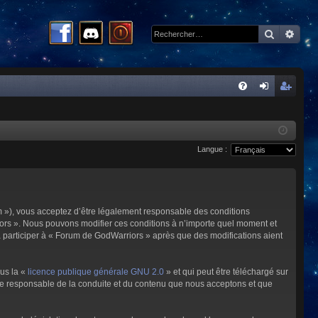
Recherc
Rech
R
FA
on
ns
Q
ne
cri
Langue :
xi
pti
on
on
m »), vous acceptez d’être légalement responsable des conditions
riors ». Nous pouvons modifier ces conditions à n’importe quel moment et
à participer à « Forum de GodWarriors » après que des modifications aient
ous la «
licence publique générale GNU 2.0
» et qui peut être téléchargé sur
omme responsable de la conduite et du contenu que nous acceptons et que