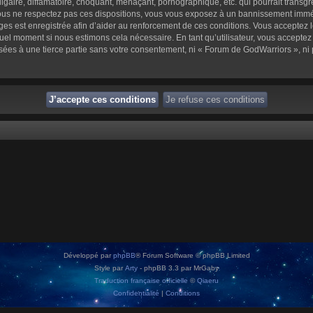
aire, diffamatoire, choquant, menaçant, pornographique, etc. qui pourrait transgre
us ne respectez pas ces dispositions, vous vous exposez à un bannissement immédiat 
sages est enregistrée afin d’aider au renforcement de ces conditions. Vous acceptez l
quel moment si nous estimons cela nécessaire. En tant qu’utilisateur, vous accepte
sées à une tierce partie sans votre consentement, ni « Forum de GodWarriors », n
Développé par
phpBB
® Forum Software © phpBB Limited
Style par
Arty
- phpBB 3.3 par MrGaby
Traduction française officielle
©
Qiaeru
Confidentialité
|
Conditions