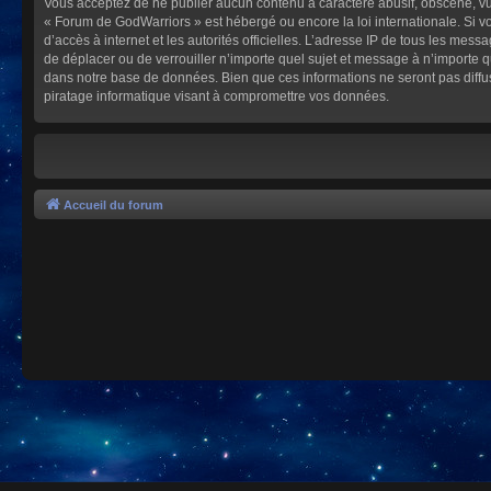
Vous acceptez de ne publier aucun contenu à caractère abusif, obscène, vulg
« Forum de GodWarriors » est hébergé ou encore la loi internationale. Si vo
d’accès à internet et les autorités officielles. L’adresse IP de tous les mes
de déplacer ou de verrouiller n’importe quel sujet et message à n’importe 
dans notre base de données. Bien que ces informations ne seront pas diffu
piratage informatique visant à compromettre vos données.
Accueil du forum