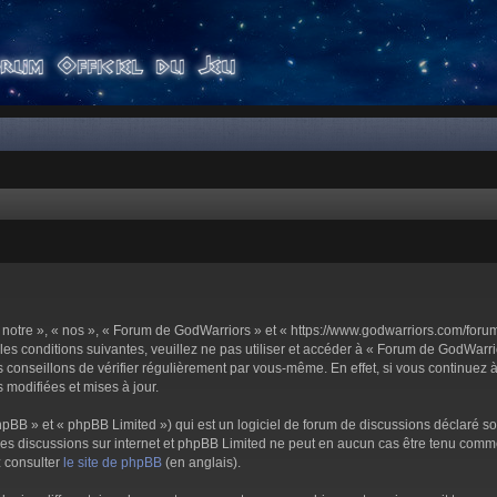
notre », « nos », « Forum de GodWarriors » et « https://www.godwarriors.com/foru
les conditions suivantes, veuillez ne pas utiliser et accéder à « Forum de GodWar
conseillons de vérifier régulièrement par vous-même. En effet, si vous continuez 
 modifiées et mises à jour.
pBB » et « phpBB Limited ») qui est un logiciel de forum de discussions déclaré s
er les discussions sur internet et phpBB Limited ne peut en aucun cas être tenu c
z consulter
le site de phpBB
(en anglais).