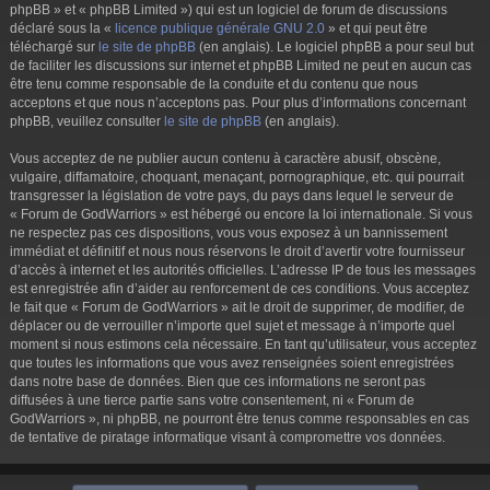
phpBB » et « phpBB Limited ») qui est un logiciel de forum de discussions
déclaré sous la «
licence publique générale GNU 2.0
» et qui peut être
téléchargé sur
le site de phpBB
(en anglais). Le logiciel phpBB a pour seul but
de faciliter les discussions sur internet et phpBB Limited ne peut en aucun cas
être tenu comme responsable de la conduite et du contenu que nous
acceptons et que nous n’acceptons pas. Pour plus d’informations concernant
phpBB, veuillez consulter
le site de phpBB
(en anglais).
Vous acceptez de ne publier aucun contenu à caractère abusif, obscène,
vulgaire, diffamatoire, choquant, menaçant, pornographique, etc. qui pourrait
transgresser la législation de votre pays, du pays dans lequel le serveur de
« Forum de GodWarriors » est hébergé ou encore la loi internationale. Si vous
ne respectez pas ces dispositions, vous vous exposez à un bannissement
immédiat et définitif et nous nous réservons le droit d’avertir votre fournisseur
d’accès à internet et les autorités officielles. L’adresse IP de tous les messages
est enregistrée afin d’aider au renforcement de ces conditions. Vous acceptez
le fait que « Forum de GodWarriors » ait le droit de supprimer, de modifier, de
déplacer ou de verrouiller n’importe quel sujet et message à n’importe quel
moment si nous estimons cela nécessaire. En tant qu’utilisateur, vous acceptez
que toutes les informations que vous avez renseignées soient enregistrées
dans notre base de données. Bien que ces informations ne seront pas
diffusées à une tierce partie sans votre consentement, ni « Forum de
GodWarriors », ni phpBB, ne pourront être tenus comme responsables en cas
de tentative de piratage informatique visant à compromettre vos données.