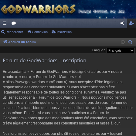
ac
Rechercher
or
Connexion
Inscription
on
ns
co
u
ne
cri
Accueil du forum
R
e
Langue :
ur
m
xi
pti
c
Forum de GodWarriors - Inscription
ci
s
on
on
h
s
e
En accédant à « Forum de GodWarriors » (désigné ci-après par « nous »,
r
« notre », « nos », « Forum de GodWarriors » et
« https://www.godwarriors.com/forum »), vous acceptez d’être légalement
c
responsable des conditions suivantes. Si vous n’acceptez pas d’être
h
légalement responsable de toutes les conditions suivantes, veuillez ne pas
e
utiliser et accéder à « Forum de GodWarriors ». Nous pouvons modifier ces
r
conditions à n’importe quel moment et nous essaierons de vous informer de
ces modifications, bien que nous vous conseillons de vérifier régulièrement par
vous-même. En effet, si vous continuez à participer à « Forum de
GodWarriors » après que des modifications aient été effectuées, vous acceptez
d’être légalement responsable des conditions modifiées et mises à jour.
Nos forums sont développés par phpBB (désignés ci-après par « logiciel