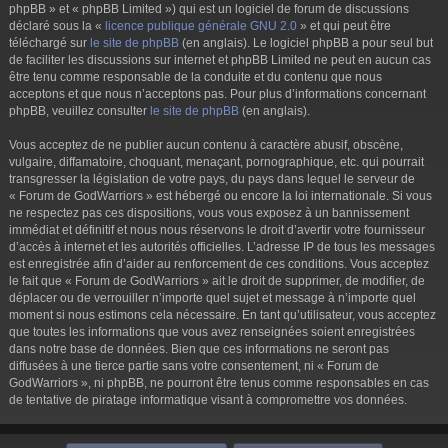
phpBB » et « phpBB Limited ») qui est un logiciel de forum de discussions
déclaré sous la «
licence publique générale GNU 2.0
» et qui peut être
téléchargé sur
le site de phpBB
(en anglais). Le logiciel phpBB a pour seul but
de faciliter les discussions sur internet et phpBB Limited ne peut en aucun cas
être tenu comme responsable de la conduite et du contenu que nous
acceptons et que nous n’acceptons pas. Pour plus d’informations concernant
phpBB, veuillez consulter
le site de phpBB
(en anglais).
Vous acceptez de ne publier aucun contenu à caractère abusif, obscène,
vulgaire, diffamatoire, choquant, menaçant, pornographique, etc. qui pourrait
transgresser la législation de votre pays, du pays dans lequel le serveur de
« Forum de GodWarriors » est hébergé ou encore la loi internationale. Si vous
ne respectez pas ces dispositions, vous vous exposez à un bannissement
immédiat et définitif et nous nous réservons le droit d’avertir votre fournisseur
d’accès à internet et les autorités officielles. L’adresse IP de tous les messages
est enregistrée afin d’aider au renforcement de ces conditions. Vous acceptez
le fait que « Forum de GodWarriors » ait le droit de supprimer, de modifier, de
déplacer ou de verrouiller n’importe quel sujet et message à n’importe quel
moment si nous estimons cela nécessaire. En tant qu’utilisateur, vous acceptez
que toutes les informations que vous avez renseignées soient enregistrées
dans notre base de données. Bien que ces informations ne seront pas
diffusées à une tierce partie sans votre consentement, ni « Forum de
GodWarriors », ni phpBB, ne pourront être tenus comme responsables en cas
de tentative de piratage informatique visant à compromettre vos données.