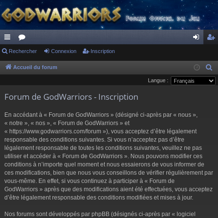
ac
Rechercher
or
Connexion
Inscription
on
ns
co
u
ne
cri
Accueil du forum
R
e
Langue :
ur
m
xi
pti
c
Forum de GodWarriors - Inscription
ci
s
on
on
h
s
e
En accédant à « Forum de GodWarriors » (désigné ci-après par « nous »,
r
« notre », « nos », « Forum de GodWarriors » et
« https://www.godwarriors.com/forum »), vous acceptez d’être légalement
c
responsable des conditions suivantes. Si vous n’acceptez pas d’être
h
légalement responsable de toutes les conditions suivantes, veuillez ne pas
e
utiliser et accéder à « Forum de GodWarriors ». Nous pouvons modifier ces
r
conditions à n’importe quel moment et nous essaierons de vous informer de
ces modifications, bien que nous vous conseillons de vérifier régulièrement par
vous-même. En effet, si vous continuez à participer à « Forum de
GodWarriors » après que des modifications aient été effectuées, vous acceptez
d’être légalement responsable des conditions modifiées et mises à jour.
Nos forums sont développés par phpBB (désignés ci-après par « logiciel