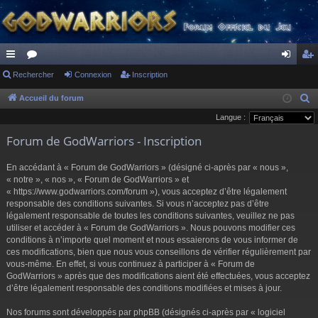
ac
Rechercher
or
Connexion
Inscription
on
ns
co
u
ne
cri
Accueil du forum
R
e
Langue :
ur
m
xi
pti
c
Forum de GodWarriors - Inscription
ci
s
on
on
h
s
e
En accédant à « Forum de GodWarriors » (désigné ci-après par « nous »,
r
« notre », « nos », « Forum de GodWarriors » et
« https://www.godwarriors.com/forum »), vous acceptez d’être légalement
c
responsable des conditions suivantes. Si vous n’acceptez pas d’être
h
légalement responsable de toutes les conditions suivantes, veuillez ne pas
e
utiliser et accéder à « Forum de GodWarriors ». Nous pouvons modifier ces
r
conditions à n’importe quel moment et nous essaierons de vous informer de
ces modifications, bien que nous vous conseillons de vérifier régulièrement par
vous-même. En effet, si vous continuez à participer à « Forum de
GodWarriors » après que des modifications aient été effectuées, vous acceptez
d’être légalement responsable des conditions modifiées et mises à jour.
Nos forums sont développés par phpBB (désignés ci-après par « logiciel