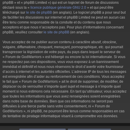
phpBB » et « phpBB Limited ») qui est un logiciel de forum de discussions
déclaré sous la «
licence publique générale GNU 2.0
» et qui peut être
téléchargé sur
le site de phpBB
(en anglais). Le logiciel phpBB a pour seul but
de faciliter les discussions sur internet et phpBB Limited ne peut en aucun cas
être tenu comme responsable de la conduite et du contenu que nous
acceptons et que nous n’acceptons pas. Pour plus d’informations concernant
phpBB, veuillez consulter
le site de phpBB
(en anglais).
Vous acceptez de ne publier aucun contenu à caractère abusif, obscène,
vulgaire, diffamatoire, choquant, menaçant, pornographique, etc. qui pourrait
transgresser la législation de votre pays, du pays dans lequel le serveur de
« Forum de GodWarriors » est hébergé ou encore la loi internationale. Si vous
ne respectez pas ces dispositions, vous vous exposez à un bannissement
immédiat et définitif et nous nous réservons le droit d’avertir votre fournisseur
d’accès à internet et les autorités officielles. L’adresse IP de tous les messages
est enregistrée afin d’aider au renforcement de ces conditions. Vous acceptez
le fait que « Forum de GodWarriors » ait le droit de supprimer, de modifier, de
déplacer ou de verrouiller n’importe quel sujet et message à n’importe quel
moment si nous estimons cela nécessaire. En tant qu’utilisateur, vous acceptez
que toutes les informations que vous avez renseignées soient enregistrées
dans notre base de données. Bien que ces informations ne seront pas
diffusées à une tierce partie sans votre consentement, ni « Forum de
GodWarriors », ni phpBB, ne pourront être tenus comme responsables en cas
de tentative de piratage informatique visant à compromettre vos données.