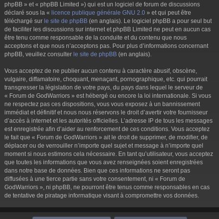
phpBB » et « phpBB Limited ») qui est un logiciel de forum de discussions
déclaré sous la «
licence publique générale GNU 2.0
» et qui peut être
téléchargé sur
le site de phpBB
(en anglais). Le logiciel phpBB a pour seul but
de faciliter les discussions sur internet et phpBB Limited ne peut en aucun cas
être tenu comme responsable de la conduite et du contenu que nous
acceptons et que nous n’acceptons pas. Pour plus d’informations concernant
phpBB, veuillez consulter
le site de phpBB
(en anglais).
Vous acceptez de ne publier aucun contenu à caractère abusif, obscène,
vulgaire, diffamatoire, choquant, menaçant, pornographique, etc. qui pourrait
transgresser la législation de votre pays, du pays dans lequel le serveur de
« Forum de GodWarriors » est hébergé ou encore la loi internationale. Si vous
ne respectez pas ces dispositions, vous vous exposez à un bannissement
immédiat et définitif et nous nous réservons le droit d’avertir votre fournisseur
d’accès à internet et les autorités officielles. L’adresse IP de tous les messages
est enregistrée afin d’aider au renforcement de ces conditions. Vous acceptez
le fait que « Forum de GodWarriors » ait le droit de supprimer, de modifier, de
déplacer ou de verrouiller n’importe quel sujet et message à n’importe quel
moment si nous estimons cela nécessaire. En tant qu’utilisateur, vous acceptez
que toutes les informations que vous avez renseignées soient enregistrées
dans notre base de données. Bien que ces informations ne seront pas
diffusées à une tierce partie sans votre consentement, ni « Forum de
GodWarriors », ni phpBB, ne pourront être tenus comme responsables en cas
de tentative de piratage informatique visant à compromettre vos données.