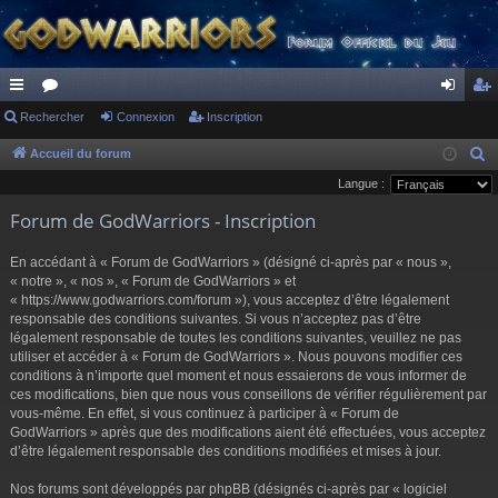
ac
Rechercher
or
Connexion
Inscription
on
ns
co
u
ne
cri
Accueil du forum
R
e
Langue :
ur
m
xi
pti
c
Forum de GodWarriors - Inscription
ci
s
on
on
h
s
e
En accédant à « Forum de GodWarriors » (désigné ci-après par « nous »,
r
« notre », « nos », « Forum de GodWarriors » et
« https://www.godwarriors.com/forum »), vous acceptez d’être légalement
c
responsable des conditions suivantes. Si vous n’acceptez pas d’être
h
légalement responsable de toutes les conditions suivantes, veuillez ne pas
e
utiliser et accéder à « Forum de GodWarriors ». Nous pouvons modifier ces
r
conditions à n’importe quel moment et nous essaierons de vous informer de
ces modifications, bien que nous vous conseillons de vérifier régulièrement par
vous-même. En effet, si vous continuez à participer à « Forum de
GodWarriors » après que des modifications aient été effectuées, vous acceptez
d’être légalement responsable des conditions modifiées et mises à jour.
Nos forums sont développés par phpBB (désignés ci-après par « logiciel