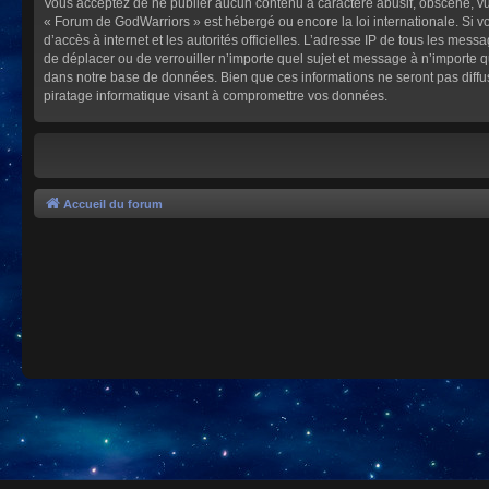
Vous acceptez de ne publier aucun contenu à caractère abusif, obscène, vulg
« Forum de GodWarriors » est hébergé ou encore la loi internationale. Si vo
d’accès à internet et les autorités officielles. L’adresse IP de tous les mes
de déplacer ou de verrouiller n’importe quel sujet et message à n’importe 
dans notre base de données. Bien que ces informations ne seront pas diffu
piratage informatique visant à compromettre vos données.
Accueil du forum