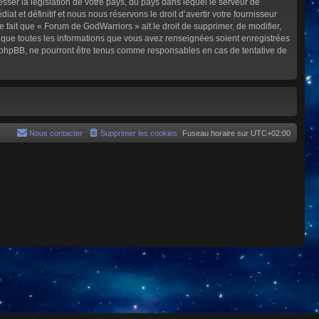
sser la législation de votre pays, du pays dans lequel le serveur de
et définitif et nous nous réservons le droit d’avertir votre fournisseur
e fait que « Forum de GodWarriors » ait le droit de supprimer, de modifier,
z que toutes les informations que vous avez renseignées soient enregistrées
i phpBB, ne pourront être tenus comme responsables en cas de tentative de
Nous contacter
Supprimer les cookies
Fuseau horaire sur
UTC+02:00