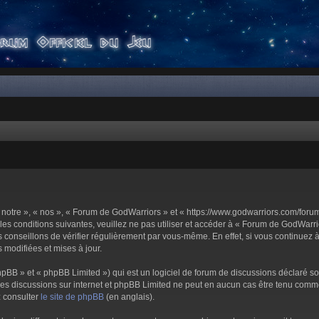
notre », « nos », « Forum de GodWarriors » et « https://www.godwarriors.com/foru
les conditions suivantes, veuillez ne pas utiliser et accéder à « Forum de GodWar
conseillons de vérifier régulièrement par vous-même. En effet, si vous continuez 
 modifiées et mises à jour.
pBB » et « phpBB Limited ») qui est un logiciel de forum de discussions déclaré s
er les discussions sur internet et phpBB Limited ne peut en aucun cas être tenu c
z consulter
le site de phpBB
(en anglais).