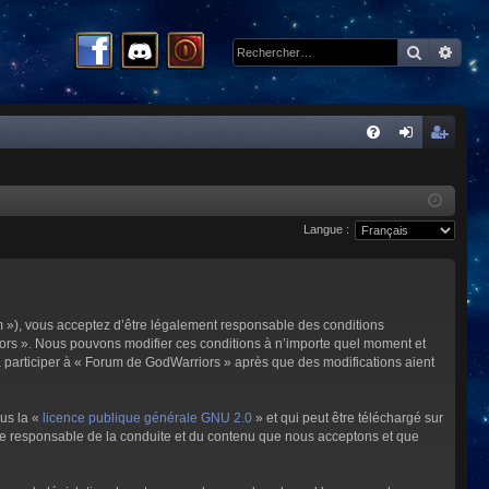
Recherc
Rech
R
FA
on
ns
Q
ne
cri
Langue :
xi
pti
on
on
m »), vous acceptez d’être légalement responsable des conditions
riors ». Nous pouvons modifier ces conditions à n’importe quel moment et
à participer à « Forum de GodWarriors » après que des modifications aient
ous la «
licence publique générale GNU 2.0
» et qui peut être téléchargé sur
omme responsable de la conduite et du contenu que nous acceptons et que