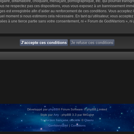
aire, diffamatoire, choquant, menaçant, pornographique, etc. qui pourrait transgre
us ne respectez pas ces dispositions, vous vous exposez à un bannissement immédiat 
sages est enregistrée afin d’aider au renforcement de ces conditions. Vous acceptez l
quel moment si nous estimons cela nécessaire. En tant qu’utilisateur, vous accepte
sées à une tierce partie sans votre consentement, ni « Forum de GodWarriors », n
Développé par
phpBB
® Forum Software © phpBB Limited
Style par
Arty
- phpBB 3.3 par MrGaby
Traduction française officielle
©
Qiaeru
Confidentialité
|
Conditions