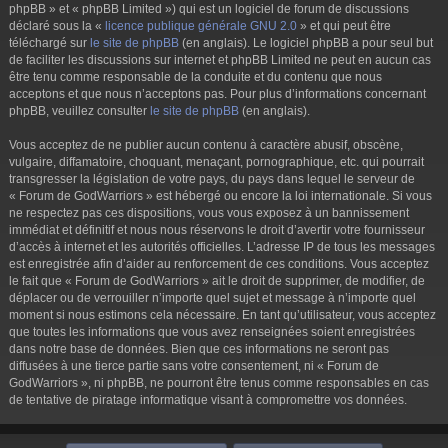
phpBB » et « phpBB Limited ») qui est un logiciel de forum de discussions
déclaré sous la «
licence publique générale GNU 2.0
» et qui peut être
téléchargé sur
le site de phpBB
(en anglais). Le logiciel phpBB a pour seul but
de faciliter les discussions sur internet et phpBB Limited ne peut en aucun cas
être tenu comme responsable de la conduite et du contenu que nous
acceptons et que nous n’acceptons pas. Pour plus d’informations concernant
phpBB, veuillez consulter
le site de phpBB
(en anglais).
Vous acceptez de ne publier aucun contenu à caractère abusif, obscène,
vulgaire, diffamatoire, choquant, menaçant, pornographique, etc. qui pourrait
transgresser la législation de votre pays, du pays dans lequel le serveur de
« Forum de GodWarriors » est hébergé ou encore la loi internationale. Si vous
ne respectez pas ces dispositions, vous vous exposez à un bannissement
immédiat et définitif et nous nous réservons le droit d’avertir votre fournisseur
d’accès à internet et les autorités officielles. L’adresse IP de tous les messages
est enregistrée afin d’aider au renforcement de ces conditions. Vous acceptez
le fait que « Forum de GodWarriors » ait le droit de supprimer, de modifier, de
déplacer ou de verrouiller n’importe quel sujet et message à n’importe quel
moment si nous estimons cela nécessaire. En tant qu’utilisateur, vous acceptez
que toutes les informations que vous avez renseignées soient enregistrées
dans notre base de données. Bien que ces informations ne seront pas
diffusées à une tierce partie sans votre consentement, ni « Forum de
GodWarriors », ni phpBB, ne pourront être tenus comme responsables en cas
de tentative de piratage informatique visant à compromettre vos données.