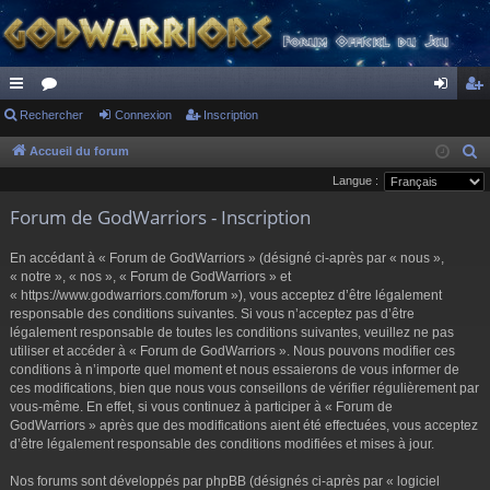
ac
Rechercher
or
Connexion
Inscription
on
ns
co
u
ne
cri
Accueil du forum
R
e
Langue :
ur
m
xi
pti
c
Forum de GodWarriors - Inscription
ci
s
on
on
h
s
e
En accédant à « Forum de GodWarriors » (désigné ci-après par « nous »,
r
« notre », « nos », « Forum de GodWarriors » et
« https://www.godwarriors.com/forum »), vous acceptez d’être légalement
c
responsable des conditions suivantes. Si vous n’acceptez pas d’être
h
légalement responsable de toutes les conditions suivantes, veuillez ne pas
e
utiliser et accéder à « Forum de GodWarriors ». Nous pouvons modifier ces
r
conditions à n’importe quel moment et nous essaierons de vous informer de
ces modifications, bien que nous vous conseillons de vérifier régulièrement par
vous-même. En effet, si vous continuez à participer à « Forum de
GodWarriors » après que des modifications aient été effectuées, vous acceptez
d’être légalement responsable des conditions modifiées et mises à jour.
Nos forums sont développés par phpBB (désignés ci-après par « logiciel