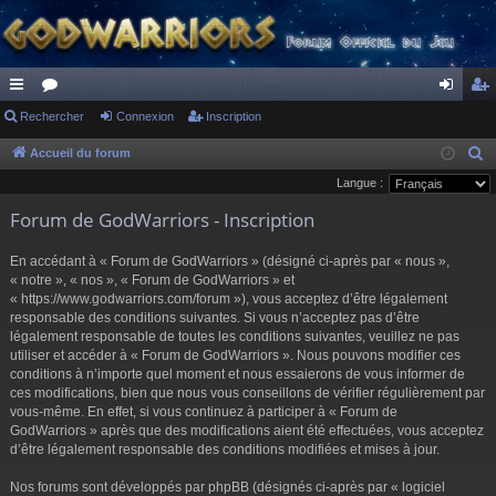
ac
Rechercher
or
Connexion
Inscription
on
ns
co
u
ne
cri
Accueil du forum
R
e
Langue :
ur
m
xi
pti
c
Forum de GodWarriors - Inscription
ci
s
on
on
h
s
e
En accédant à « Forum de GodWarriors » (désigné ci-après par « nous »,
r
« notre », « nos », « Forum de GodWarriors » et
« https://www.godwarriors.com/forum »), vous acceptez d’être légalement
c
responsable des conditions suivantes. Si vous n’acceptez pas d’être
h
légalement responsable de toutes les conditions suivantes, veuillez ne pas
e
utiliser et accéder à « Forum de GodWarriors ». Nous pouvons modifier ces
r
conditions à n’importe quel moment et nous essaierons de vous informer de
ces modifications, bien que nous vous conseillons de vérifier régulièrement par
vous-même. En effet, si vous continuez à participer à « Forum de
GodWarriors » après que des modifications aient été effectuées, vous acceptez
d’être légalement responsable des conditions modifiées et mises à jour.
Nos forums sont développés par phpBB (désignés ci-après par « logiciel