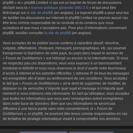
phpBB » et « phpBB Limited ») qui est un logiciel de forum de discussions
déclaré sous la «
licence publique générale GNU 2.0
» et qui peut être
téléchargé sur
le site de phpBB
(en anglais). Le logiciel phpBB a pour seul but
de faciliter les discussions sur internet et phpBB Limited ne peut en aucun cas
être tenu comme responsable de la conduite et du contenu que nous
acceptons et que nous n’acceptons pas. Pour plus d’informations concernant
phpBB, veuillez consulter
le site de phpBB
(en anglais).
Vous acceptez de ne publier aucun contenu à caractère abusif, obscène,
vulgaire, diffamatoire, choquant, menaçant, pornographique, etc. qui pourrait
transgresser la législation de votre pays, du pays dans lequel le serveur de
« Forum de GodWarriors » est hébergé ou encore la loi internationale. Si vous
ne respectez pas ces dispositions, vous vous exposez à un bannissement
immédiat et définitif et nous nous réservons le droit d’avertir votre fournisseur
d’accès à internet et les autorités officielles. L’adresse IP de tous les messages
est enregistrée afin d’aider au renforcement de ces conditions. Vous acceptez
le fait que « Forum de GodWarriors » ait le droit de supprimer, de modifier, de
déplacer ou de verrouiller n’importe quel sujet et message à n’importe quel
moment si nous estimons cela nécessaire. En tant qu’utilisateur, vous acceptez
que toutes les informations que vous avez renseignées soient enregistrées
dans notre base de données. Bien que ces informations ne seront pas
diffusées à une tierce partie sans votre consentement, ni « Forum de
GodWarriors », ni phpBB, ne pourront être tenus comme responsables en cas
de tentative de piratage informatique visant à compromettre vos données.