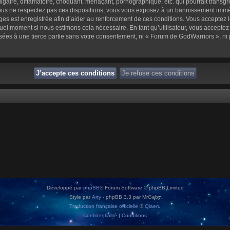
aire, diffamatoire, choquant, menaçant, pornographique, etc. qui pourrait transgre
us ne respectez pas ces dispositions, vous vous exposez à un bannissement immédiat 
sages est enregistrée afin d’aider au renforcement de ces conditions. Vous acceptez l
quel moment si nous estimons cela nécessaire. En tant qu’utilisateur, vous accepte
sées à une tierce partie sans votre consentement, ni « Forum de GodWarriors », n
Développé par
phpBB
® Forum Software © phpBB Limited
Style par
Arty
- phpBB 3.3 par MrGaby
Traduction française officielle
©
Qiaeru
Confidentialité
|
Conditions