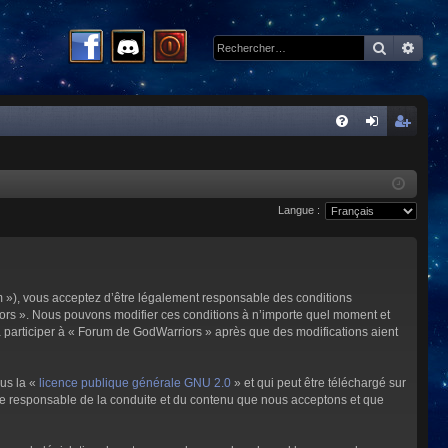
Recherc
Rech
R
FA
on
ns
Q
ne
cri
Langue :
xi
pti
on
on
m »), vous acceptez d’être légalement responsable des conditions
riors ». Nous pouvons modifier ces conditions à n’importe quel moment et
à participer à « Forum de GodWarriors » après que des modifications aient
ous la «
licence publique générale GNU 2.0
» et qui peut être téléchargé sur
omme responsable de la conduite et du contenu que nous acceptons et que