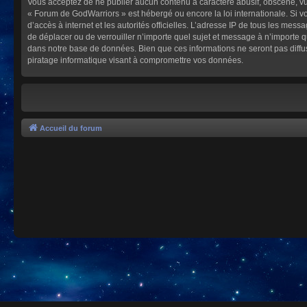
Vous acceptez de ne publier aucun contenu à caractère abusif, obscène, vulg
« Forum de GodWarriors » est hébergé ou encore la loi internationale. Si vo
d’accès à internet et les autorités officielles. L’adresse IP de tous les mes
de déplacer ou de verrouiller n’importe quel sujet et message à n’importe 
dans notre base de données. Bien que ces informations ne seront pas diffu
piratage informatique visant à compromettre vos données.
Accueil du forum