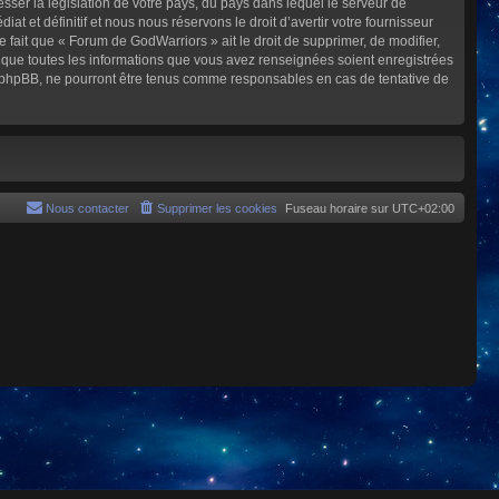
sser la législation de votre pays, du pays dans lequel le serveur de
et définitif et nous nous réservons le droit d’avertir votre fournisseur
e fait que « Forum de GodWarriors » ait le droit de supprimer, de modifier,
z que toutes les informations que vous avez renseignées soient enregistrées
i phpBB, ne pourront être tenus comme responsables en cas de tentative de
Nous contacter
Supprimer les cookies
Fuseau horaire sur
UTC+02:00