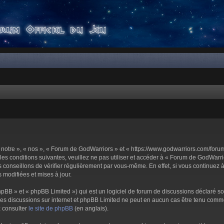
notre », « nos », « Forum de GodWarriors » et « https://www.godwarriors.com/foru
les conditions suivantes, veuillez ne pas utiliser et accéder à « Forum de GodWar
conseillons de vérifier régulièrement par vous-même. En effet, si vous continuez 
 modifiées et mises à jour.
pBB » et « phpBB Limited ») qui est un logiciel de forum de discussions déclaré s
er les discussions sur internet et phpBB Limited ne peut en aucun cas être tenu c
z consulter
le site de phpBB
(en anglais).