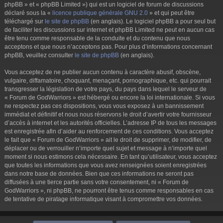
phpBB » et « phpBB Limited ») qui est un logiciel de forum de discussions
déclaré sous la «
licence publique générale GNU 2.0
» et qui peut être
téléchargé sur
le site de phpBB
(en anglais). Le logiciel phpBB a pour seul but
de faciliter les discussions sur internet et phpBB Limited ne peut en aucun cas
être tenu comme responsable de la conduite et du contenu que nous
acceptons et que nous n’acceptons pas. Pour plus d’informations concernant
phpBB, veuillez consulter
le site de phpBB
(en anglais).
Vous acceptez de ne publier aucun contenu à caractère abusif, obscène,
vulgaire, diffamatoire, choquant, menaçant, pornographique, etc. qui pourrait
transgresser la législation de votre pays, du pays dans lequel le serveur de
« Forum de GodWarriors » est hébergé ou encore la loi internationale. Si vous
ne respectez pas ces dispositions, vous vous exposez à un bannissement
immédiat et définitif et nous nous réservons le droit d’avertir votre fournisseur
d’accès à internet et les autorités officielles. L’adresse IP de tous les messages
est enregistrée afin d’aider au renforcement de ces conditions. Vous acceptez
le fait que « Forum de GodWarriors » ait le droit de supprimer, de modifier, de
déplacer ou de verrouiller n’importe quel sujet et message à n’importe quel
moment si nous estimons cela nécessaire. En tant qu’utilisateur, vous acceptez
que toutes les informations que vous avez renseignées soient enregistrées
dans notre base de données. Bien que ces informations ne seront pas
diffusées à une tierce partie sans votre consentement, ni « Forum de
GodWarriors », ni phpBB, ne pourront être tenus comme responsables en cas
de tentative de piratage informatique visant à compromettre vos données.