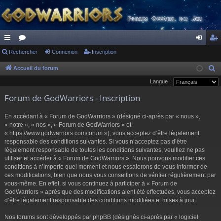
ac
Rechercher
or
Connexion
Inscription
on
ns
co
u
ne
cri
Accueil du forum
R
e
Langue :
ur
m
xi
pti
c
Forum de GodWarriors - Inscription
ci
s
on
on
h
s
e
En accédant à « Forum de GodWarriors » (désigné ci-après par « nous »,
r
« notre », « nos », « Forum de GodWarriors » et
« https://www.godwarriors.com/forum »), vous acceptez d’être légalement
c
responsable des conditions suivantes. Si vous n’acceptez pas d’être
h
légalement responsable de toutes les conditions suivantes, veuillez ne pas
e
utiliser et accéder à « Forum de GodWarriors ». Nous pouvons modifier ces
r
conditions à n’importe quel moment et nous essaierons de vous informer de
ces modifications, bien que nous vous conseillons de vérifier régulièrement par
vous-même. En effet, si vous continuez à participer à « Forum de
GodWarriors » après que des modifications aient été effectuées, vous acceptez
d’être légalement responsable des conditions modifiées et mises à jour.
Nos forums sont développés par phpBB (désignés ci-après par « logiciel