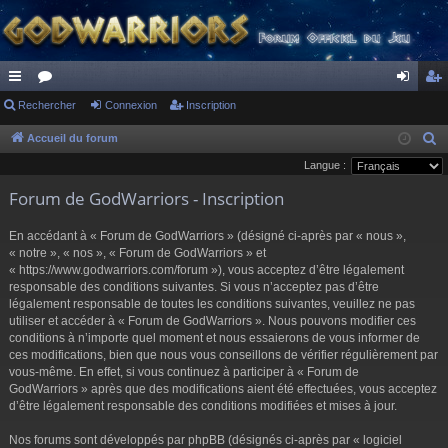
ac
Rechercher
or
Connexion
Inscription
on
ns
co
u
ne
cri
Accueil du forum
R
e
Langue :
ur
m
xi
pti
c
Forum de GodWarriors - Inscription
ci
s
on
on
h
s
e
En accédant à « Forum de GodWarriors » (désigné ci-après par « nous »,
r
« notre », « nos », « Forum de GodWarriors » et
« https://www.godwarriors.com/forum »), vous acceptez d’être légalement
c
responsable des conditions suivantes. Si vous n’acceptez pas d’être
h
légalement responsable de toutes les conditions suivantes, veuillez ne pas
e
utiliser et accéder à « Forum de GodWarriors ». Nous pouvons modifier ces
r
conditions à n’importe quel moment et nous essaierons de vous informer de
ces modifications, bien que nous vous conseillons de vérifier régulièrement par
vous-même. En effet, si vous continuez à participer à « Forum de
GodWarriors » après que des modifications aient été effectuées, vous acceptez
d’être légalement responsable des conditions modifiées et mises à jour.
Nos forums sont développés par phpBB (désignés ci-après par « logiciel