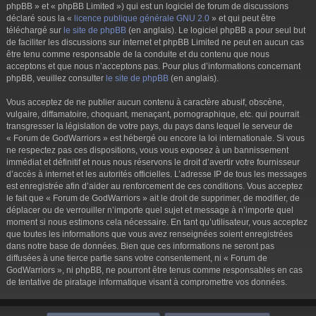
phpBB » et « phpBB Limited ») qui est un logiciel de forum de discussions
déclaré sous la «
licence publique générale GNU 2.0
» et qui peut être
téléchargé sur
le site de phpBB
(en anglais). Le logiciel phpBB a pour seul but
de faciliter les discussions sur internet et phpBB Limited ne peut en aucun cas
être tenu comme responsable de la conduite et du contenu que nous
acceptons et que nous n’acceptons pas. Pour plus d’informations concernant
phpBB, veuillez consulter
le site de phpBB
(en anglais).
Vous acceptez de ne publier aucun contenu à caractère abusif, obscène,
vulgaire, diffamatoire, choquant, menaçant, pornographique, etc. qui pourrait
transgresser la législation de votre pays, du pays dans lequel le serveur de
« Forum de GodWarriors » est hébergé ou encore la loi internationale. Si vous
ne respectez pas ces dispositions, vous vous exposez à un bannissement
immédiat et définitif et nous nous réservons le droit d’avertir votre fournisseur
d’accès à internet et les autorités officielles. L’adresse IP de tous les messages
est enregistrée afin d’aider au renforcement de ces conditions. Vous acceptez
le fait que « Forum de GodWarriors » ait le droit de supprimer, de modifier, de
déplacer ou de verrouiller n’importe quel sujet et message à n’importe quel
moment si nous estimons cela nécessaire. En tant qu’utilisateur, vous acceptez
que toutes les informations que vous avez renseignées soient enregistrées
dans notre base de données. Bien que ces informations ne seront pas
diffusées à une tierce partie sans votre consentement, ni « Forum de
GodWarriors », ni phpBB, ne pourront être tenus comme responsables en cas
de tentative de piratage informatique visant à compromettre vos données.