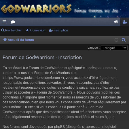
ac
Rechercher
or
Connexion
Inscription
on
ns
co
u
ne
cri
Accueil du forum
R
e
Langue :
ur
m
xi
pti
c
Forum de GodWarriors - Inscription
ci
s
on
on
h
s
e
En accédant à « Forum de GodWarriors » (désigné ci-après par « nous »,
r
« notre », « nos », « Forum de GodWarriors » et
« https://www.godwarriors.com/forum »), vous acceptez d’être légalement
c
responsable des conditions suivantes. Si vous n’acceptez pas d’être
h
légalement responsable de toutes les conditions suivantes, veuillez ne pas
e
utiliser et accéder à « Forum de GodWarriors ». Nous pouvons modifier ces
r
conditions à n’importe quel moment et nous essaierons de vous informer de
ces modifications, bien que nous vous conseillons de vérifier régulièrement par
vous-même. En effet, si vous continuez à participer à « Forum de
GodWarriors » après que des modifications aient été effectuées, vous acceptez
d’être légalement responsable des conditions modifiées et mises à jour.
Nos forums sont développés par phpBB (désignés ci-après par « logiciel