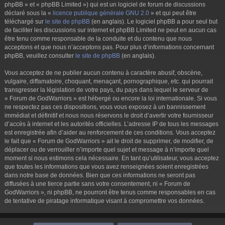
phpBB » et « phpBB Limited ») qui est un logiciel de forum de discussions
déclaré sous la «
licence publique générale GNU 2.0
» et qui peut être
téléchargé sur
le site de phpBB
(en anglais). Le logiciel phpBB a pour seul but
de faciliter les discussions sur internet et phpBB Limited ne peut en aucun cas
être tenu comme responsable de la conduite et du contenu que nous
acceptons et que nous n’acceptons pas. Pour plus d’informations concernant
phpBB, veuillez consulter
le site de phpBB
(en anglais).
Vous acceptez de ne publier aucun contenu à caractère abusif, obscène,
vulgaire, diffamatoire, choquant, menaçant, pornographique, etc. qui pourrait
transgresser la législation de votre pays, du pays dans lequel le serveur de
« Forum de GodWarriors » est hébergé ou encore la loi internationale. Si vous
ne respectez pas ces dispositions, vous vous exposez à un bannissement
immédiat et définitif et nous nous réservons le droit d’avertir votre fournisseur
d’accès à internet et les autorités officielles. L’adresse IP de tous les messages
est enregistrée afin d’aider au renforcement de ces conditions. Vous acceptez
le fait que « Forum de GodWarriors » ait le droit de supprimer, de modifier, de
déplacer ou de verrouiller n’importe quel sujet et message à n’importe quel
moment si nous estimons cela nécessaire. En tant qu’utilisateur, vous acceptez
que toutes les informations que vous avez renseignées soient enregistrées
dans notre base de données. Bien que ces informations ne seront pas
diffusées à une tierce partie sans votre consentement, ni « Forum de
GodWarriors », ni phpBB, ne pourront être tenus comme responsables en cas
de tentative de piratage informatique visant à compromettre vos données.