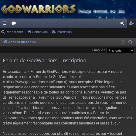
ac
Rechercher
or
Connexion
Inscription
on
ns
co
u
ne
cri
Accueil du forum
R
e
Langue :
ur
m
xi
pti
c
Forum de GodWarriors - Inscription
ci
s
on
on
h
s
e
En accédant à « Forum de GodWarriors » (désigné ci-après par « nous »,
r
« notre », « nos », « Forum de GodWarriors » et
« https://www.godwarriors.com/forum »), vous acceptez d’être légalement
c
responsable des conditions suivantes. Si vous n’acceptez pas d’être
h
légalement responsable de toutes les conditions suivantes, veuillez ne pas
e
utiliser et accéder à « Forum de GodWarriors ». Nous pouvons modifier ces
r
conditions à n’importe quel moment et nous essaierons de vous informer de
ces modifications, bien que nous vous conseillons de vérifier régulièrement par
vous-même. En effet, si vous continuez à participer à « Forum de
GodWarriors » après que des modifications aient été effectuées, vous acceptez
d’être légalement responsable des conditions modifiées et mises à jour.
Nos forums sont développés par phpBB (désignés ci-après par « logiciel