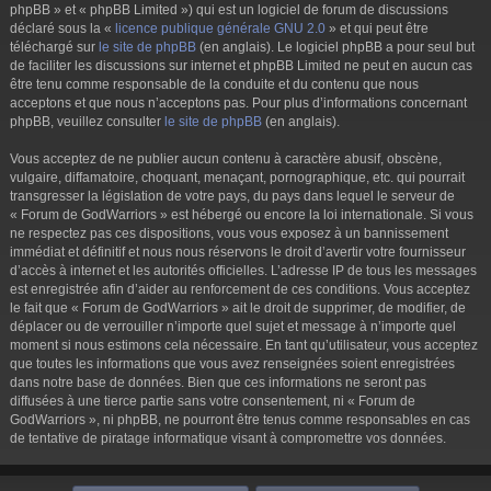
phpBB » et « phpBB Limited ») qui est un logiciel de forum de discussions
déclaré sous la «
licence publique générale GNU 2.0
» et qui peut être
téléchargé sur
le site de phpBB
(en anglais). Le logiciel phpBB a pour seul but
de faciliter les discussions sur internet et phpBB Limited ne peut en aucun cas
être tenu comme responsable de la conduite et du contenu que nous
acceptons et que nous n’acceptons pas. Pour plus d’informations concernant
phpBB, veuillez consulter
le site de phpBB
(en anglais).
Vous acceptez de ne publier aucun contenu à caractère abusif, obscène,
vulgaire, diffamatoire, choquant, menaçant, pornographique, etc. qui pourrait
transgresser la législation de votre pays, du pays dans lequel le serveur de
« Forum de GodWarriors » est hébergé ou encore la loi internationale. Si vous
ne respectez pas ces dispositions, vous vous exposez à un bannissement
immédiat et définitif et nous nous réservons le droit d’avertir votre fournisseur
d’accès à internet et les autorités officielles. L’adresse IP de tous les messages
est enregistrée afin d’aider au renforcement de ces conditions. Vous acceptez
le fait que « Forum de GodWarriors » ait le droit de supprimer, de modifier, de
déplacer ou de verrouiller n’importe quel sujet et message à n’importe quel
moment si nous estimons cela nécessaire. En tant qu’utilisateur, vous acceptez
que toutes les informations que vous avez renseignées soient enregistrées
dans notre base de données. Bien que ces informations ne seront pas
diffusées à une tierce partie sans votre consentement, ni « Forum de
GodWarriors », ni phpBB, ne pourront être tenus comme responsables en cas
de tentative de piratage informatique visant à compromettre vos données.