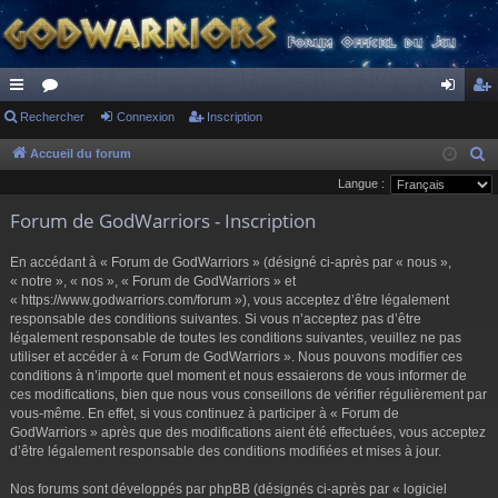
ac
Rechercher
or
Connexion
Inscription
on
ns
co
u
ne
cri
Accueil du forum
R
e
Langue :
ur
m
xi
pti
c
Forum de GodWarriors - Inscription
ci
s
on
on
h
s
e
En accédant à « Forum de GodWarriors » (désigné ci-après par « nous »,
r
« notre », « nos », « Forum de GodWarriors » et
« https://www.godwarriors.com/forum »), vous acceptez d’être légalement
c
responsable des conditions suivantes. Si vous n’acceptez pas d’être
h
légalement responsable de toutes les conditions suivantes, veuillez ne pas
e
utiliser et accéder à « Forum de GodWarriors ». Nous pouvons modifier ces
r
conditions à n’importe quel moment et nous essaierons de vous informer de
ces modifications, bien que nous vous conseillons de vérifier régulièrement par
vous-même. En effet, si vous continuez à participer à « Forum de
GodWarriors » après que des modifications aient été effectuées, vous acceptez
d’être légalement responsable des conditions modifiées et mises à jour.
Nos forums sont développés par phpBB (désignés ci-après par « logiciel