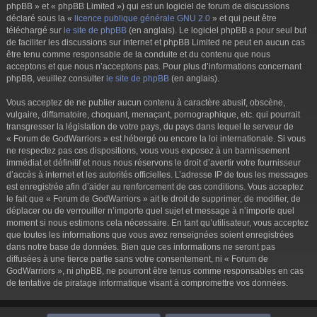
phpBB » et « phpBB Limited ») qui est un logiciel de forum de discussions
déclaré sous la «
licence publique générale GNU 2.0
» et qui peut être
téléchargé sur
le site de phpBB
(en anglais). Le logiciel phpBB a pour seul but
de faciliter les discussions sur internet et phpBB Limited ne peut en aucun cas
être tenu comme responsable de la conduite et du contenu que nous
acceptons et que nous n’acceptons pas. Pour plus d’informations concernant
phpBB, veuillez consulter
le site de phpBB
(en anglais).
Vous acceptez de ne publier aucun contenu à caractère abusif, obscène,
vulgaire, diffamatoire, choquant, menaçant, pornographique, etc. qui pourrait
transgresser la législation de votre pays, du pays dans lequel le serveur de
« Forum de GodWarriors » est hébergé ou encore la loi internationale. Si vous
ne respectez pas ces dispositions, vous vous exposez à un bannissement
immédiat et définitif et nous nous réservons le droit d’avertir votre fournisseur
d’accès à internet et les autorités officielles. L’adresse IP de tous les messages
est enregistrée afin d’aider au renforcement de ces conditions. Vous acceptez
le fait que « Forum de GodWarriors » ait le droit de supprimer, de modifier, de
déplacer ou de verrouiller n’importe quel sujet et message à n’importe quel
moment si nous estimons cela nécessaire. En tant qu’utilisateur, vous acceptez
que toutes les informations que vous avez renseignées soient enregistrées
dans notre base de données. Bien que ces informations ne seront pas
diffusées à une tierce partie sans votre consentement, ni « Forum de
GodWarriors », ni phpBB, ne pourront être tenus comme responsables en cas
de tentative de piratage informatique visant à compromettre vos données.