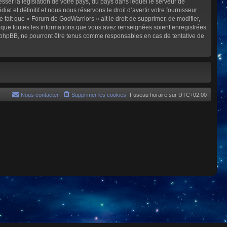
sser la législation de votre pays, du pays dans lequel le serveur de
et définitif et nous nous réservons le droit d’avertir votre fournisseur
e fait que « Forum de GodWarriors » ait le droit de supprimer, de modifier,
z que toutes les informations que vous avez renseignées soient enregistrées
i phpBB, ne pourront être tenus comme responsables en cas de tentative de
Nous contacter
Supprimer les cookies
Fuseau horaire sur
UTC+02:00