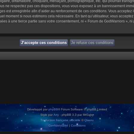
aire, diffamatoire, choquant, menaçant, pornographique, etc. qui pourrait transgre
us ne respectez pas ces dispositions, vous vous exposez à un bannissement immédiat 
sages est enregistrée afin d’aider au renforcement de ces conditions. Vous acceptez l
quel moment si nous estimons cela nécessaire. En tant qu’utilisateur, vous accepte
sées à une tierce partie sans votre consentement, ni « Forum de GodWarriors », n
Développé par
phpBB
® Forum Software © phpBB Limited
Style par
Arty
- phpBB 3.3 par MrGaby
Traduction française officielle
©
Qiaeru
Confidentialité
|
Conditions