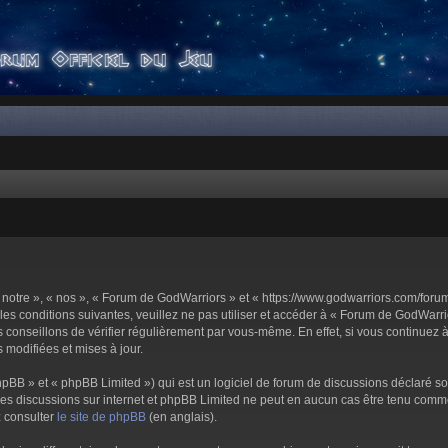
notre », « nos », « Forum de GodWarriors » et « https://www.godwarriors.com/foru
les conditions suivantes, veuillez ne pas utiliser et accéder à « Forum de GodWar
conseillons de vérifier régulièrement par vous-même. En effet, si vous continuez 
 modifiées et mises à jour.
pBB » et « phpBB Limited ») qui est un logiciel de forum de discussions déclaré s
er les discussions sur internet et phpBB Limited ne peut en aucun cas être tenu c
z consulter
le site de phpBB
(en anglais).