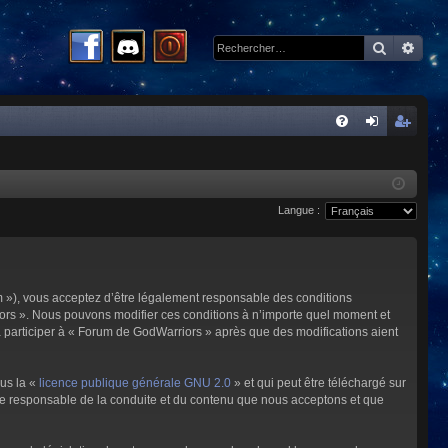
Recherc
Rech
R
FA
on
ns
Q
ne
cri
Langue :
xi
pti
on
on
m »), vous acceptez d’être légalement responsable des conditions
riors ». Nous pouvons modifier ces conditions à n’importe quel moment et
à participer à « Forum de GodWarriors » après que des modifications aient
ous la «
licence publique générale GNU 2.0
» et qui peut être téléchargé sur
omme responsable de la conduite et du contenu que nous acceptons et que