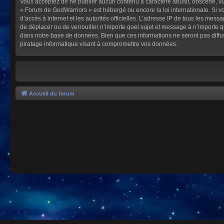
Vous acceptez de ne publier aucun contenu à caractère abusif, obscène, vulg
« Forum de GodWarriors » est hébergé ou encore la loi internationale. Si vo
d’accès à internet et les autorités officielles. L’adresse IP de tous les mes
de déplacer ou de verrouiller n’importe quel sujet et message à n’importe 
dans notre base de données. Bien que ces informations ne seront pas diffu
piratage informatique visant à compromettre vos données.
Accueil du forum