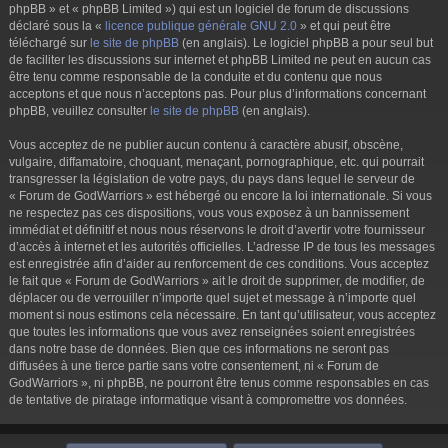
phpBB » et « phpBB Limited ») qui est un logiciel de forum de discussions
déclaré sous la «
licence publique générale GNU 2.0
» et qui peut être
téléchargé sur
le site de phpBB
(en anglais). Le logiciel phpBB a pour seul but
de faciliter les discussions sur internet et phpBB Limited ne peut en aucun cas
être tenu comme responsable de la conduite et du contenu que nous
acceptons et que nous n’acceptons pas. Pour plus d’informations concernant
phpBB, veuillez consulter
le site de phpBB
(en anglais).
Vous acceptez de ne publier aucun contenu à caractère abusif, obscène,
vulgaire, diffamatoire, choquant, menaçant, pornographique, etc. qui pourrait
transgresser la législation de votre pays, du pays dans lequel le serveur de
« Forum de GodWarriors » est hébergé ou encore la loi internationale. Si vous
ne respectez pas ces dispositions, vous vous exposez à un bannissement
immédiat et définitif et nous nous réservons le droit d’avertir votre fournisseur
d’accès à internet et les autorités officielles. L’adresse IP de tous les messages
est enregistrée afin d’aider au renforcement de ces conditions. Vous acceptez
le fait que « Forum de GodWarriors » ait le droit de supprimer, de modifier, de
déplacer ou de verrouiller n’importe quel sujet et message à n’importe quel
moment si nous estimons cela nécessaire. En tant qu’utilisateur, vous acceptez
que toutes les informations que vous avez renseignées soient enregistrées
dans notre base de données. Bien que ces informations ne seront pas
diffusées à une tierce partie sans votre consentement, ni « Forum de
GodWarriors », ni phpBB, ne pourront être tenus comme responsables en cas
de tentative de piratage informatique visant à compromettre vos données.