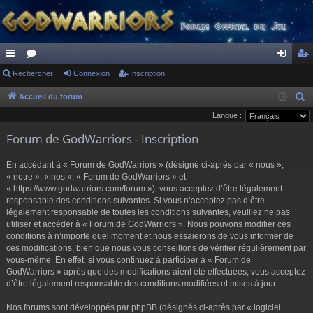
ac
Rechercher
or
Connexion
Inscription
on
ns
co
u
ne
cri
Accueil du forum
R
e
Langue :
ur
m
xi
pti
c
Forum de GodWarriors - Inscription
ci
s
on
on
h
s
e
En accédant à « Forum de GodWarriors » (désigné ci-après par « nous »,
r
« notre », « nos », « Forum de GodWarriors » et
« https://www.godwarriors.com/forum »), vous acceptez d’être légalement
c
responsable des conditions suivantes. Si vous n’acceptez pas d’être
h
légalement responsable de toutes les conditions suivantes, veuillez ne pas
e
utiliser et accéder à « Forum de GodWarriors ». Nous pouvons modifier ces
r
conditions à n’importe quel moment et nous essaierons de vous informer de
ces modifications, bien que nous vous conseillons de vérifier régulièrement par
vous-même. En effet, si vous continuez à participer à « Forum de
GodWarriors » après que des modifications aient été effectuées, vous acceptez
d’être légalement responsable des conditions modifiées et mises à jour.
Nos forums sont développés par phpBB (désignés ci-après par « logiciel