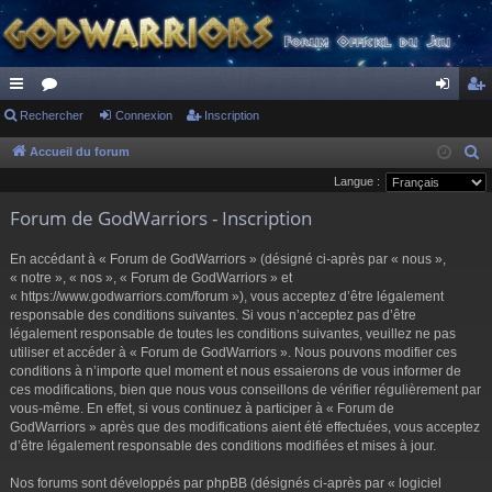
ac
Rechercher
or
Connexion
Inscription
on
ns
co
u
ne
cri
Accueil du forum
R
e
Langue :
ur
m
xi
pti
c
Forum de GodWarriors - Inscription
ci
s
on
on
h
s
e
En accédant à « Forum de GodWarriors » (désigné ci-après par « nous »,
r
« notre », « nos », « Forum de GodWarriors » et
« https://www.godwarriors.com/forum »), vous acceptez d’être légalement
c
responsable des conditions suivantes. Si vous n’acceptez pas d’être
h
légalement responsable de toutes les conditions suivantes, veuillez ne pas
e
utiliser et accéder à « Forum de GodWarriors ». Nous pouvons modifier ces
r
conditions à n’importe quel moment et nous essaierons de vous informer de
ces modifications, bien que nous vous conseillons de vérifier régulièrement par
vous-même. En effet, si vous continuez à participer à « Forum de
GodWarriors » après que des modifications aient été effectuées, vous acceptez
d’être légalement responsable des conditions modifiées et mises à jour.
Nos forums sont développés par phpBB (désignés ci-après par « logiciel