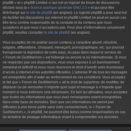
phpBB » et « phpBB Limited ») qui est un logiciel de forum de discussions
déclaré sous la «
licence publique générale GNU 2.0
» et qui peut être
téléchargé sur
le site de phpBB
(en anglais). Le logiciel phpBB a pour seul but
de faciliter les discussions sur internet et phpBB Limited ne peut en aucun cas
être tenu comme responsable de la conduite et du contenu que nous
acceptons et que nous n’acceptons pas. Pour plus d’informations concernant
phpBB, veuillez consulter
le site de phpBB
(en anglais).
Vous acceptez de ne publier aucun contenu à caractère abusif, obscène,
vulgaire, diffamatoire, choquant, menaçant, pornographique, etc. qui pourrait
transgresser la législation de votre pays, du pays dans lequel le serveur de
« Forum de GodWarriors » est hébergé ou encore la loi internationale. Si vous
ne respectez pas ces dispositions, vous vous exposez à un bannissement
immédiat et définitif et nous nous réservons le droit d’avertir votre fournisseur
d’accès à internet et les autorités officielles. L’adresse IP de tous les messages
est enregistrée afin d’aider au renforcement de ces conditions. Vous acceptez
le fait que « Forum de GodWarriors » ait le droit de supprimer, de modifier, de
déplacer ou de verrouiller n’importe quel sujet et message à n’importe quel
moment si nous estimons cela nécessaire. En tant qu’utilisateur, vous acceptez
que toutes les informations que vous avez renseignées soient enregistrées
dans notre base de données. Bien que ces informations ne seront pas
diffusées à une tierce partie sans votre consentement, ni « Forum de
GodWarriors », ni phpBB, ne pourront être tenus comme responsables en cas
de tentative de piratage informatique visant à compromettre vos données.