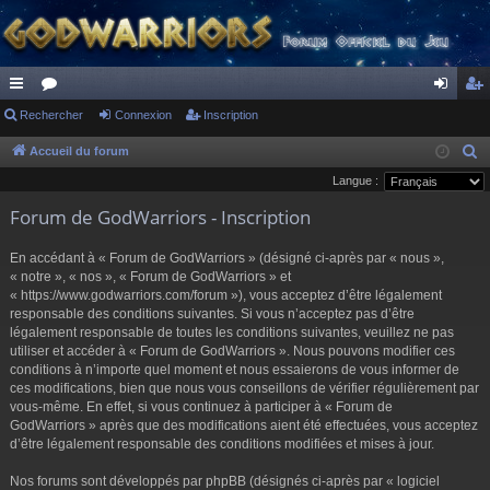
ac
Rechercher
or
Connexion
Inscription
on
ns
co
u
ne
cri
Accueil du forum
R
e
Langue :
ur
m
xi
pti
c
Forum de GodWarriors - Inscription
ci
s
on
on
h
s
e
En accédant à « Forum de GodWarriors » (désigné ci-après par « nous »,
r
« notre », « nos », « Forum de GodWarriors » et
« https://www.godwarriors.com/forum »), vous acceptez d’être légalement
c
responsable des conditions suivantes. Si vous n’acceptez pas d’être
h
légalement responsable de toutes les conditions suivantes, veuillez ne pas
e
utiliser et accéder à « Forum de GodWarriors ». Nous pouvons modifier ces
r
conditions à n’importe quel moment et nous essaierons de vous informer de
ces modifications, bien que nous vous conseillons de vérifier régulièrement par
vous-même. En effet, si vous continuez à participer à « Forum de
GodWarriors » après que des modifications aient été effectuées, vous acceptez
d’être légalement responsable des conditions modifiées et mises à jour.
Nos forums sont développés par phpBB (désignés ci-après par « logiciel