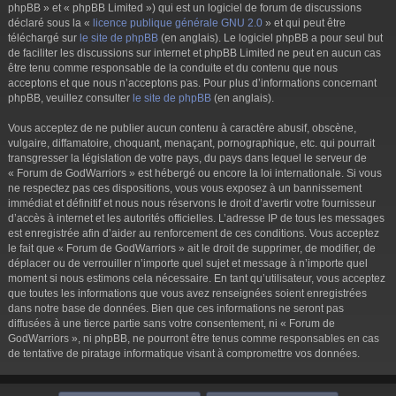
phpBB » et « phpBB Limited ») qui est un logiciel de forum de discussions
déclaré sous la «
licence publique générale GNU 2.0
» et qui peut être
téléchargé sur
le site de phpBB
(en anglais). Le logiciel phpBB a pour seul but
de faciliter les discussions sur internet et phpBB Limited ne peut en aucun cas
être tenu comme responsable de la conduite et du contenu que nous
acceptons et que nous n’acceptons pas. Pour plus d’informations concernant
phpBB, veuillez consulter
le site de phpBB
(en anglais).
Vous acceptez de ne publier aucun contenu à caractère abusif, obscène,
vulgaire, diffamatoire, choquant, menaçant, pornographique, etc. qui pourrait
transgresser la législation de votre pays, du pays dans lequel le serveur de
« Forum de GodWarriors » est hébergé ou encore la loi internationale. Si vous
ne respectez pas ces dispositions, vous vous exposez à un bannissement
immédiat et définitif et nous nous réservons le droit d’avertir votre fournisseur
d’accès à internet et les autorités officielles. L’adresse IP de tous les messages
est enregistrée afin d’aider au renforcement de ces conditions. Vous acceptez
le fait que « Forum de GodWarriors » ait le droit de supprimer, de modifier, de
déplacer ou de verrouiller n’importe quel sujet et message à n’importe quel
moment si nous estimons cela nécessaire. En tant qu’utilisateur, vous acceptez
que toutes les informations que vous avez renseignées soient enregistrées
dans notre base de données. Bien que ces informations ne seront pas
diffusées à une tierce partie sans votre consentement, ni « Forum de
GodWarriors », ni phpBB, ne pourront être tenus comme responsables en cas
de tentative de piratage informatique visant à compromettre vos données.