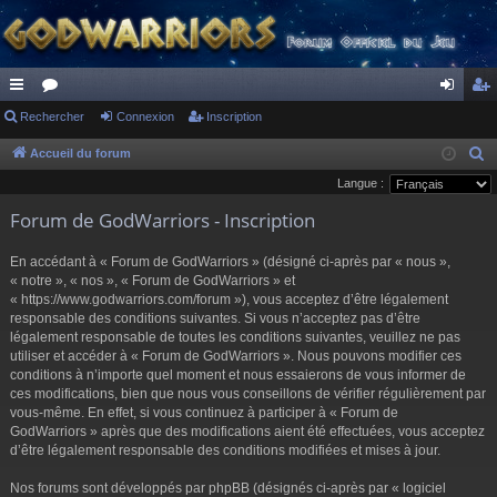
ac
Rechercher
or
Connexion
Inscription
on
ns
co
u
ne
cri
Accueil du forum
R
e
Langue :
ur
m
xi
pti
c
Forum de GodWarriors - Inscription
ci
s
on
on
h
s
e
En accédant à « Forum de GodWarriors » (désigné ci-après par « nous »,
r
« notre », « nos », « Forum de GodWarriors » et
« https://www.godwarriors.com/forum »), vous acceptez d’être légalement
c
responsable des conditions suivantes. Si vous n’acceptez pas d’être
h
légalement responsable de toutes les conditions suivantes, veuillez ne pas
e
utiliser et accéder à « Forum de GodWarriors ». Nous pouvons modifier ces
r
conditions à n’importe quel moment et nous essaierons de vous informer de
ces modifications, bien que nous vous conseillons de vérifier régulièrement par
vous-même. En effet, si vous continuez à participer à « Forum de
GodWarriors » après que des modifications aient été effectuées, vous acceptez
d’être légalement responsable des conditions modifiées et mises à jour.
Nos forums sont développés par phpBB (désignés ci-après par « logiciel