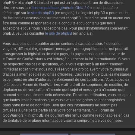
phpBB » et « phpBB Limited ») qui est un logiciel de forum de discussions
déclaré sous la «
licence publique générale GNU 2.0
» et qui peut être
téléchargé sur
le site de phpBB
(en anglais). Le logiciel phpBB a pour seul but
de faciliter les discussions sur internet et phpBB Limited ne peut en aucun cas
être tenu comme responsable de la conduite et du contenu que nous
acceptons et que nous n’acceptons pas. Pour plus d’informations concernant
phpBB, veuillez consulter
le site de phpBB
(en anglais).
Vous acceptez de ne publier aucun contenu à caractère abusif, obscène,
vulgaire, diffamatoire, choquant, menaçant, pornographique, etc. qui pourrait
transgresser la législation de votre pays, du pays dans lequel le serveur de
« Forum de GodWarriors » est hébergé ou encore la loi internationale. Si vous
ne respectez pas ces dispositions, vous vous exposez à un bannissement
immédiat et définitif et nous nous réservons le droit d’avertir votre fournisseur
d’accès à internet et les autorités officielles. L’adresse IP de tous les messages
est enregistrée afin d’aider au renforcement de ces conditions. Vous acceptez
le fait que « Forum de GodWarriors » ait le droit de supprimer, de modifier, de
déplacer ou de verrouiller n’importe quel sujet et message à n’importe quel
moment si nous estimons cela nécessaire. En tant qu’utilisateur, vous acceptez
que toutes les informations que vous avez renseignées soient enregistrées
dans notre base de données. Bien que ces informations ne seront pas
diffusées à une tierce partie sans votre consentement, ni « Forum de
GodWarriors », ni phpBB, ne pourront être tenus comme responsables en cas
de tentative de piratage informatique visant à compromettre vos données.