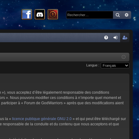
Recherc
Rech
R
FA
on
ns
Q
ne
cri
Langue :
xi
pti
on
on
m »), vous acceptez d’être légalement responsable des conditions
riors ». Nous pouvons modifier ces conditions à n’importe quel moment et
à participer à « Forum de GodWarriors » après que des modifications aient
ous la «
licence publique générale GNU 2.0
» et qui peut être téléchargé sur
omme responsable de la conduite et du contenu que nous acceptons et que