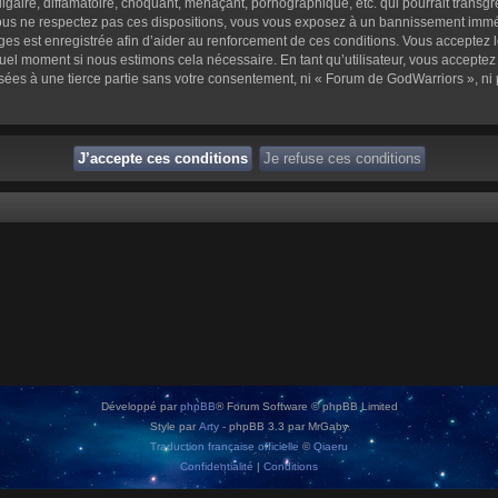
aire, diffamatoire, choquant, menaçant, pornographique, etc. qui pourrait transgre
us ne respectez pas ces dispositions, vous vous exposez à un bannissement immédiat 
sages est enregistrée afin d’aider au renforcement de ces conditions. Vous acceptez l
quel moment si nous estimons cela nécessaire. En tant qu’utilisateur, vous accepte
sées à une tierce partie sans votre consentement, ni « Forum de GodWarriors », n
Développé par
phpBB
® Forum Software © phpBB Limited
Style par
Arty
- phpBB 3.3 par MrGaby
Traduction française officielle
©
Qiaeru
Confidentialité
|
Conditions