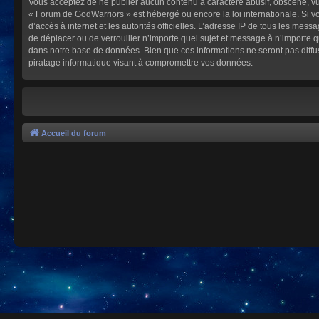
Vous acceptez de ne publier aucun contenu à caractère abusif, obscène, vulg
« Forum de GodWarriors » est hébergé ou encore la loi internationale. Si vo
d’accès à internet et les autorités officielles. L’adresse IP de tous les mes
de déplacer ou de verrouiller n’importe quel sujet et message à n’importe 
dans notre base de données. Bien que ces informations ne seront pas diffu
piratage informatique visant à compromettre vos données.
Accueil du forum