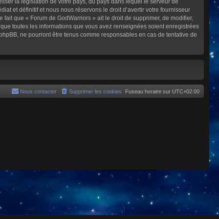
sser la législation de votre pays, du pays dans lequel le serveur de
et définitif et nous nous réservons le droit d’avertir votre fournisseur
e fait que « Forum de GodWarriors » ait le droit de supprimer, de modifier,
z que toutes les informations que vous avez renseignées soient enregistrées
i phpBB, ne pourront être tenus comme responsables en cas de tentative de
Nous contacter
Supprimer les cookies
Fuseau horaire sur
UTC+02:00