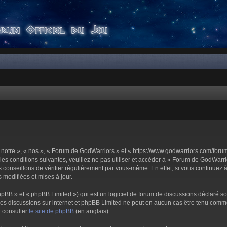
notre », « nos », « Forum de GodWarriors » et « https://www.godwarriors.com/foru
les conditions suivantes, veuillez ne pas utiliser et accéder à « Forum de GodWar
conseillons de vérifier régulièrement par vous-même. En effet, si vous continuez 
 modifiées et mises à jour.
pBB » et « phpBB Limited ») qui est un logiciel de forum de discussions déclaré s
er les discussions sur internet et phpBB Limited ne peut en aucun cas être tenu c
z consulter
le site de phpBB
(en anglais).