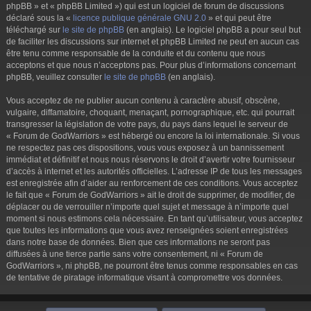
phpBB » et « phpBB Limited ») qui est un logiciel de forum de discussions
déclaré sous la «
licence publique générale GNU 2.0
» et qui peut être
téléchargé sur
le site de phpBB
(en anglais). Le logiciel phpBB a pour seul but
de faciliter les discussions sur internet et phpBB Limited ne peut en aucun cas
être tenu comme responsable de la conduite et du contenu que nous
acceptons et que nous n’acceptons pas. Pour plus d’informations concernant
phpBB, veuillez consulter
le site de phpBB
(en anglais).
Vous acceptez de ne publier aucun contenu à caractère abusif, obscène,
vulgaire, diffamatoire, choquant, menaçant, pornographique, etc. qui pourrait
transgresser la législation de votre pays, du pays dans lequel le serveur de
« Forum de GodWarriors » est hébergé ou encore la loi internationale. Si vous
ne respectez pas ces dispositions, vous vous exposez à un bannissement
immédiat et définitif et nous nous réservons le droit d’avertir votre fournisseur
d’accès à internet et les autorités officielles. L’adresse IP de tous les messages
est enregistrée afin d’aider au renforcement de ces conditions. Vous acceptez
le fait que « Forum de GodWarriors » ait le droit de supprimer, de modifier, de
déplacer ou de verrouiller n’importe quel sujet et message à n’importe quel
moment si nous estimons cela nécessaire. En tant qu’utilisateur, vous acceptez
que toutes les informations que vous avez renseignées soient enregistrées
dans notre base de données. Bien que ces informations ne seront pas
diffusées à une tierce partie sans votre consentement, ni « Forum de
GodWarriors », ni phpBB, ne pourront être tenus comme responsables en cas
de tentative de piratage informatique visant à compromettre vos données.