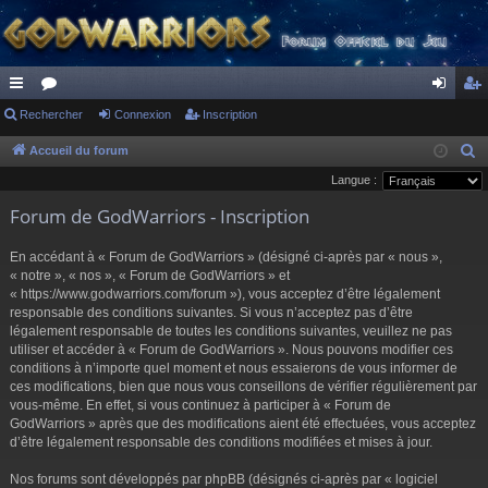
ac
Rechercher
or
Connexion
Inscription
on
ns
co
u
ne
cri
Accueil du forum
R
e
Langue :
ur
m
xi
pti
c
Forum de GodWarriors - Inscription
ci
s
on
on
h
s
e
En accédant à « Forum de GodWarriors » (désigné ci-après par « nous »,
r
« notre », « nos », « Forum de GodWarriors » et
« https://www.godwarriors.com/forum »), vous acceptez d’être légalement
c
responsable des conditions suivantes. Si vous n’acceptez pas d’être
h
légalement responsable de toutes les conditions suivantes, veuillez ne pas
e
utiliser et accéder à « Forum de GodWarriors ». Nous pouvons modifier ces
r
conditions à n’importe quel moment et nous essaierons de vous informer de
ces modifications, bien que nous vous conseillons de vérifier régulièrement par
vous-même. En effet, si vous continuez à participer à « Forum de
GodWarriors » après que des modifications aient été effectuées, vous acceptez
d’être légalement responsable des conditions modifiées et mises à jour.
Nos forums sont développés par phpBB (désignés ci-après par « logiciel