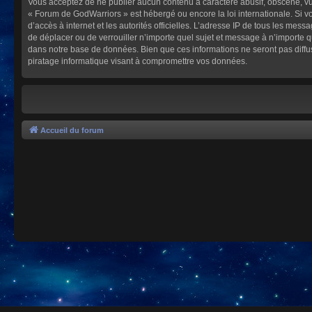
Vous acceptez de ne publier aucun contenu à caractère abusif, obscène, vulg
« Forum de GodWarriors » est hébergé ou encore la loi internationale. Si vo
d’accès à internet et les autorités officielles. L’adresse IP de tous les mes
de déplacer ou de verrouiller n’importe quel sujet et message à n’importe 
dans notre base de données. Bien que ces informations ne seront pas diffu
piratage informatique visant à compromettre vos données.
Accueil du forum