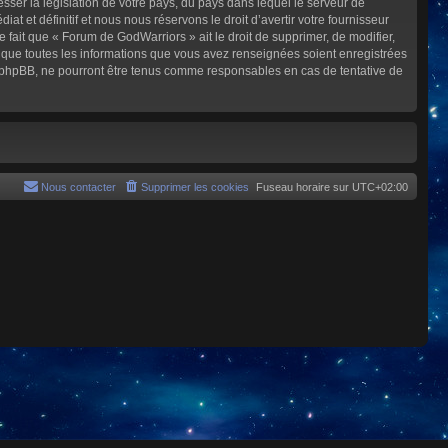
sser la législation de votre pays, du pays dans lequel le serveur de
et définitif et nous nous réservons le droit d’avertir votre fournisseur
e fait que « Forum de GodWarriors » ait le droit de supprimer, de modifier,
z que toutes les informations que vous avez renseignées soient enregistrées
i phpBB, ne pourront être tenus comme responsables en cas de tentative de
Nous contacter
Supprimer les cookies
Fuseau horaire sur
UTC+02:00