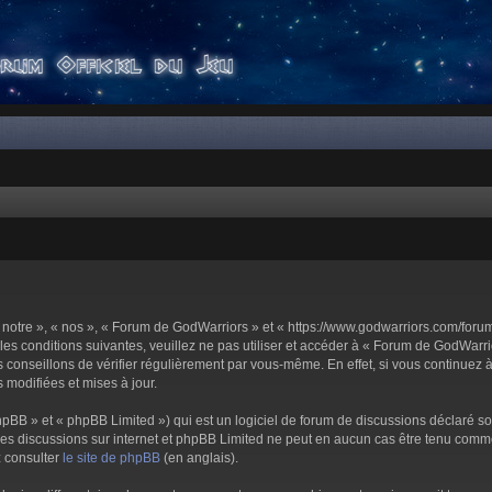
notre », « nos », « Forum de GodWarriors » et « https://www.godwarriors.com/foru
les conditions suivantes, veuillez ne pas utiliser et accéder à « Forum de GodWar
conseillons de vérifier régulièrement par vous-même. En effet, si vous continuez 
 modifiées et mises à jour.
pBB » et « phpBB Limited ») qui est un logiciel de forum de discussions déclaré s
er les discussions sur internet et phpBB Limited ne peut en aucun cas être tenu c
z consulter
le site de phpBB
(en anglais).