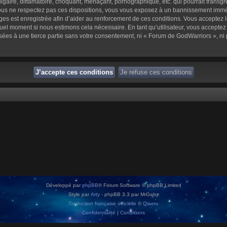
aire, diffamatoire, choquant, menaçant, pornographique, etc. qui pourrait transgre
us ne respectez pas ces dispositions, vous vous exposez à un bannissement immédiat 
sages est enregistrée afin d’aider au renforcement de ces conditions. Vous acceptez l
quel moment si nous estimons cela nécessaire. En tant qu’utilisateur, vous accepte
sées à une tierce partie sans votre consentement, ni « Forum de GodWarriors », n
Développé par
phpBB
® Forum Software © phpBB Limited
Style par
Arty
- phpBB 3.3 par MrGaby
Traduction française officielle
©
Qiaeru
Confidentialité
|
Conditions