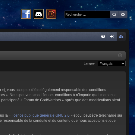
Recherc
Rech
R
FA
on
ns
Q
ne
cri
Langue :
xi
pti
on
on
m »), vous acceptez d’être légalement responsable des conditions
riors ». Nous pouvons modifier ces conditions à n’importe quel moment et
à participer à « Forum de GodWarriors » après que des modifications aient
ous la «
licence publique générale GNU 2.0
» et qui peut être téléchargé sur
omme responsable de la conduite et du contenu que nous acceptons et que