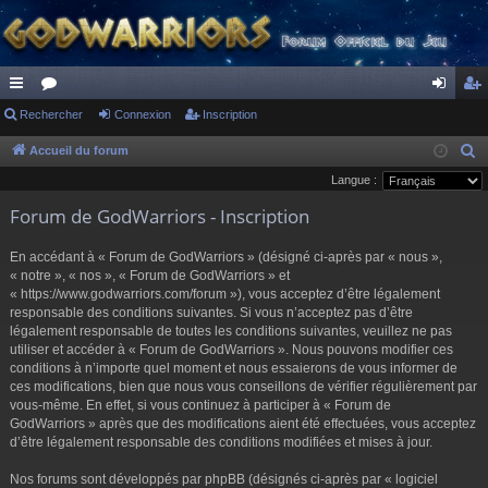
ac
Rechercher
or
Connexion
Inscription
on
ns
co
u
ne
cri
Accueil du forum
R
e
Langue :
ur
m
xi
pti
c
Forum de GodWarriors - Inscription
ci
s
on
on
h
s
e
En accédant à « Forum de GodWarriors » (désigné ci-après par « nous »,
r
« notre », « nos », « Forum de GodWarriors » et
« https://www.godwarriors.com/forum »), vous acceptez d’être légalement
c
responsable des conditions suivantes. Si vous n’acceptez pas d’être
h
légalement responsable de toutes les conditions suivantes, veuillez ne pas
e
utiliser et accéder à « Forum de GodWarriors ». Nous pouvons modifier ces
r
conditions à n’importe quel moment et nous essaierons de vous informer de
ces modifications, bien que nous vous conseillons de vérifier régulièrement par
vous-même. En effet, si vous continuez à participer à « Forum de
GodWarriors » après que des modifications aient été effectuées, vous acceptez
d’être légalement responsable des conditions modifiées et mises à jour.
Nos forums sont développés par phpBB (désignés ci-après par « logiciel