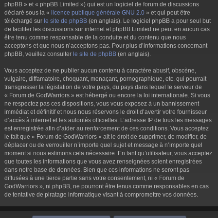
phpBB » et « phpBB Limited ») qui est un logiciel de forum de discussions
déclaré sous la «
licence publique générale GNU 2.0
» et qui peut être
téléchargé sur
le site de phpBB
(en anglais). Le logiciel phpBB a pour seul but
de faciliter les discussions sur internet et phpBB Limited ne peut en aucun cas
être tenu comme responsable de la conduite et du contenu que nous
acceptons et que nous n’acceptons pas. Pour plus d’informations concernant
phpBB, veuillez consulter
le site de phpBB
(en anglais).
Vous acceptez de ne publier aucun contenu à caractère abusif, obscène,
vulgaire, diffamatoire, choquant, menaçant, pornographique, etc. qui pourrait
transgresser la législation de votre pays, du pays dans lequel le serveur de
« Forum de GodWarriors » est hébergé ou encore la loi internationale. Si vous
ne respectez pas ces dispositions, vous vous exposez à un bannissement
immédiat et définitif et nous nous réservons le droit d’avertir votre fournisseur
d’accès à internet et les autorités officielles. L’adresse IP de tous les messages
est enregistrée afin d’aider au renforcement de ces conditions. Vous acceptez
le fait que « Forum de GodWarriors » ait le droit de supprimer, de modifier, de
déplacer ou de verrouiller n’importe quel sujet et message à n’importe quel
moment si nous estimons cela nécessaire. En tant qu’utilisateur, vous acceptez
que toutes les informations que vous avez renseignées soient enregistrées
dans notre base de données. Bien que ces informations ne seront pas
diffusées à une tierce partie sans votre consentement, ni « Forum de
GodWarriors », ni phpBB, ne pourront être tenus comme responsables en cas
de tentative de piratage informatique visant à compromettre vos données.