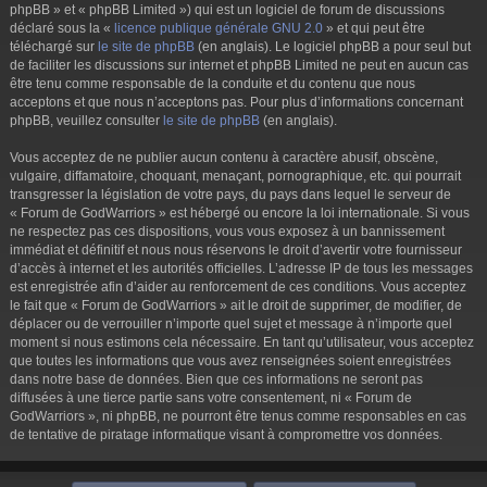
phpBB » et « phpBB Limited ») qui est un logiciel de forum de discussions
déclaré sous la «
licence publique générale GNU 2.0
» et qui peut être
téléchargé sur
le site de phpBB
(en anglais). Le logiciel phpBB a pour seul but
de faciliter les discussions sur internet et phpBB Limited ne peut en aucun cas
être tenu comme responsable de la conduite et du contenu que nous
acceptons et que nous n’acceptons pas. Pour plus d’informations concernant
phpBB, veuillez consulter
le site de phpBB
(en anglais).
Vous acceptez de ne publier aucun contenu à caractère abusif, obscène,
vulgaire, diffamatoire, choquant, menaçant, pornographique, etc. qui pourrait
transgresser la législation de votre pays, du pays dans lequel le serveur de
« Forum de GodWarriors » est hébergé ou encore la loi internationale. Si vous
ne respectez pas ces dispositions, vous vous exposez à un bannissement
immédiat et définitif et nous nous réservons le droit d’avertir votre fournisseur
d’accès à internet et les autorités officielles. L’adresse IP de tous les messages
est enregistrée afin d’aider au renforcement de ces conditions. Vous acceptez
le fait que « Forum de GodWarriors » ait le droit de supprimer, de modifier, de
déplacer ou de verrouiller n’importe quel sujet et message à n’importe quel
moment si nous estimons cela nécessaire. En tant qu’utilisateur, vous acceptez
que toutes les informations que vous avez renseignées soient enregistrées
dans notre base de données. Bien que ces informations ne seront pas
diffusées à une tierce partie sans votre consentement, ni « Forum de
GodWarriors », ni phpBB, ne pourront être tenus comme responsables en cas
de tentative de piratage informatique visant à compromettre vos données.