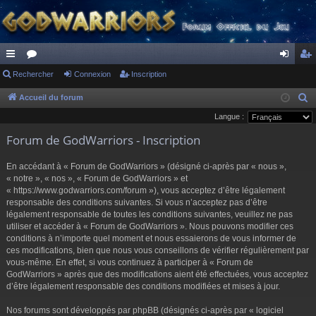
ac
Rechercher
or
Connexion
Inscription
on
ns
co
u
ne
cri
Accueil du forum
R
e
Langue :
ur
m
xi
pti
c
Forum de GodWarriors - Inscription
ci
s
on
on
h
s
e
En accédant à « Forum de GodWarriors » (désigné ci-après par « nous »,
r
« notre », « nos », « Forum de GodWarriors » et
« https://www.godwarriors.com/forum »), vous acceptez d’être légalement
c
responsable des conditions suivantes. Si vous n’acceptez pas d’être
h
légalement responsable de toutes les conditions suivantes, veuillez ne pas
e
utiliser et accéder à « Forum de GodWarriors ». Nous pouvons modifier ces
r
conditions à n’importe quel moment et nous essaierons de vous informer de
ces modifications, bien que nous vous conseillons de vérifier régulièrement par
vous-même. En effet, si vous continuez à participer à « Forum de
GodWarriors » après que des modifications aient été effectuées, vous acceptez
d’être légalement responsable des conditions modifiées et mises à jour.
Nos forums sont développés par phpBB (désignés ci-après par « logiciel